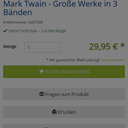
Mark Twain - Große Werke in 3
Marketing
Bänden
Artikelnummer: 6207500
Umfragetools
Sofort lieferbar - 2-6 Werktage
29,95
€
*
Menge
Cookies
Alle Akzeptieren
Cookies
* inkl. gesetzlicher MwSt und zzgl.
Versandkosten
Einstellungen speichern
IN DEN WARENKORB
zu Haupptseite Zustimmun
zurück
Fragen zum Produkt
Drucken