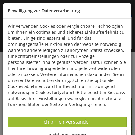
Kompletten Head der Seite überspringen
(06766) 903-200
oder (06766) 9323-960
Einwilligung zur Datenverarbeitung
Wir verwenden Cookies oder vergleichbare Technologien
um Ihnen ein optimales und sicheres Einkaufserlebnis zu
bieten. Einige sind essenziell und für das
ordnungsgemäße Funktionieren der Website notwendig
während andere lediglich zu anonymen Statistikzwecken,
für Komforteinstellungen oder zur Anzeige
personalisierter Inhalte genutzt werden. Dafür können Sie
Startseite
Bücher
Literatur
Diverses
hier Ihre Einwilligung erteilen und jederzeit widerrufen
oder anpassen. Weitere Informationen dazu finden Sie in
Mark Twain - Große Werke in 3 Bänden
unserer Datenschutzerklärung. Sollten Sie optionale
Cookies ablehnen, wird Ihr Besuch nur mit zwingend
notwendigen Cookies fortgeführt. Bitte beachten Sie, dass
auf Basis Ihrer Einstellungen womöglich nicht mehr alle
Funktionalitäten der Seite zur Verfügung stehen.
Datenverarbeitung -
Ich bin einverstanden
Datenverarbeitung -