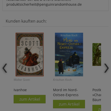
produktsicherheit@penguinrandomhouse.de
Kunden kauften auch:
Walter Scott:
Krischan Koch:
Ivanhoe
Mord im Nord-
Postkarten
Ostsee-Express
»Charakter
zum Artikel
Bäume«
zum Artikel
zum Ar