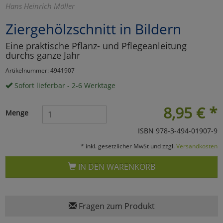
Hans Heinrich Möller
Marketing
Ziergehölzschnitt in Bildern
Eine praktische Pflanz- und Pflegeanleitung
Umfragetools
durchs ganze Jahr
Artikelnummer: 4941907
Cookies
Alle Akzeptieren
Sofort lieferbar - 2-6 Werktage
Cookies
Einstellungen speichern
8,95
€
*
Menge
zu Haupptseite Zustimmun
zurück
ISBN 978-3-494-01907-9
* inkl. gesetzlicher MwSt und zzgl.
Versandkosten
IN DEN WARENKORB
Fragen zum Produkt