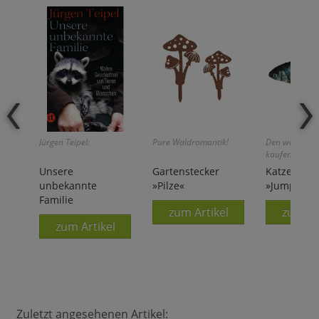
Jürgen Teipel:
Pure Waldromantik!
Den würden K
kaufen!
Unsere
Gartenstecker
Katzenspie
unbekannte
»Pilze«
»Jumping F
Familie
zum Artikel
zum Ar
zum Artikel
Zuletzt angesehenen Artikel: