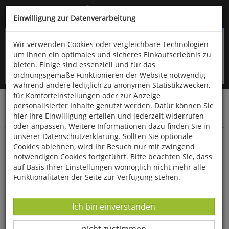
Kompletten Head der Seite überspringen
(06766) 903-200
oder (06766) 9323-960
Einwilligung zur Datenverarbeitung
Wir verwenden Cookies oder vergleichbare Technologien
um Ihnen ein optimales und sicheres Einkaufserlebnis zu
bieten. Einige sind essenziell und für das
ordnungsgemäße Funktionieren der Website notwendig
während andere lediglich zu anonymen Statistikzwecken,
für Komforteinstellungen oder zur Anzeige
personalisierter Inhalte genutzt werden. Dafür können Sie
Startseite
Bücher
Quelle & Meyer Verlag
Flora
hier Ihre Einwilligung erteilen und jederzeit widerrufen
Garten-, Nutz- und Zierpflanzen
oder anpassen. Weitere Informationen dazu finden Sie in
unserer Datenschutzerklärung. Sollten Sie optionale
Ziergehölzschnitt in Bildern
Cookies ablehnen, wird Ihr Besuch nur mit zwingend
notwendigen Cookies fortgeführt. Bitte beachten Sie, dass
auf Basis Ihrer Einstellungen womöglich nicht mehr alle
Funktionalitäten der Seite zur Verfügung stehen.
Datenverarbeitung -
Ich bin einverstanden
Datenverarbeitung -