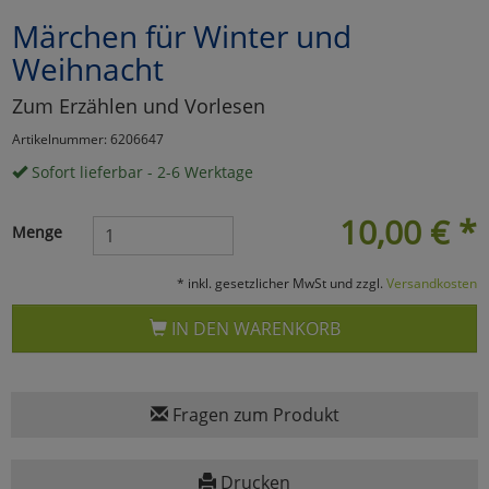
Märchen für Winter und
Marketing
Weihnacht
Umfragetools
Zum Erzählen und Vorlesen
Artikelnummer: 6206647
Sofort lieferbar - 2-6 Werktage
Cookies
Alle Akzeptieren
10,00
€
*
Cookies
Einstellungen speichern
Menge
zu Haupptseite Zustimmun
zurück
* inkl. gesetzlicher MwSt und zzgl.
Versandkosten
IN DEN WARENKORB
Fragen zum Produkt
Drucken