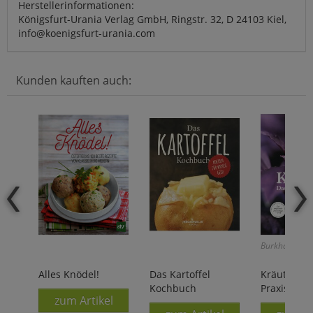
Herstellerinformationen:
Königsfurt-Urania Verlag GmbH, Ringstr. 32, D 24103 Kiel,
info@koenigsfurt-urania.com
Kunden kauften auch:
Burkhard Boh
Alles Knödel!
Das Kartoffel
Kräuter - 
Kochbuch
Praxishan
zum Artikel