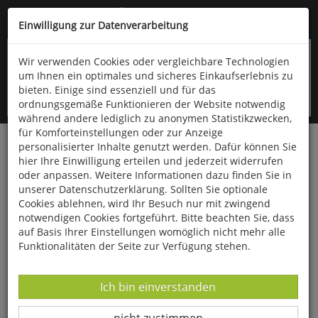
Kompletten Head der Seite überspringen
(06766) 903-200
oder (06766) 9323-960
Einwilligung zur Datenverarbeitung
Wir verwenden Cookies oder vergleichbare Technologien
um Ihnen ein optimales und sicheres Einkaufserlebnis zu
bieten. Einige sind essenziell und für das
ordnungsgemäße Funktionieren der Website notwendig
während andere lediglich zu anonymen Statistikzwecken,
für Komforteinstellungen oder zur Anzeige
personalisierter Inhalte genutzt werden. Dafür können Sie
Startseite
Bücher
Literatur
Diverses
hier Ihre Einwilligung erteilen und jederzeit widerrufen
oder anpassen. Weitere Informationen dazu finden Sie in
Märchen für Winter und Weihnacht
unserer Datenschutzerklärung. Sollten Sie optionale
Cookies ablehnen, wird Ihr Besuch nur mit zwingend
notwendigen Cookies fortgeführt. Bitte beachten Sie, dass
auf Basis Ihrer Einstellungen womöglich nicht mehr alle
Funktionalitäten der Seite zur Verfügung stehen.
Datenverarbeitung -
Ich bin einverstanden
Datenverarbeitung -