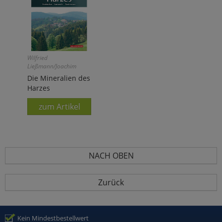
Wilfried
Ließmann/Joachim
Gröbner
Die Mineralien des
Harzes
zum Artikel
NACH OBEN
Zurück
Kein Mindestbestellwert