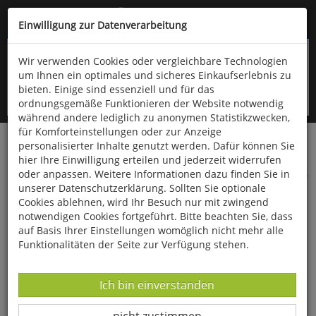
Kompletten Head der Seite überspringen
(06766) 903-200
oder (06766) 9323-960
Einwilligung zur Datenverarbeitung
Wir verwenden Cookies oder vergleichbare Technologien
um Ihnen ein optimales und sicheres Einkaufserlebnis zu
bieten. Einige sind essenziell und für das
ordnungsgemäße Funktionieren der Website notwendig
während andere lediglich zu anonymen Statistikzwecken,
für Komforteinstellungen oder zur Anzeige
personalisierter Inhalte genutzt werden. Dafür können Sie
Startseite
Bücher
Quelle & Meyer Verlag
hier Ihre Einwilligung erteilen und jederzeit widerrufen
Geowissenschaften
Geologie
oder anpassen. Weitere Informationen dazu finden Sie in
unserer Datenschutzerklärung. Sollten Sie optionale
Die Mineralien des Harzes
Cookies ablehnen, wird Ihr Besuch nur mit zwingend
notwendigen Cookies fortgeführt. Bitte beachten Sie, dass
auf Basis Ihrer Einstellungen womöglich nicht mehr alle
Funktionalitäten der Seite zur Verfügung stehen.
Datenverarbeitung -
Ich bin einverstanden
Datenverarbeitung -