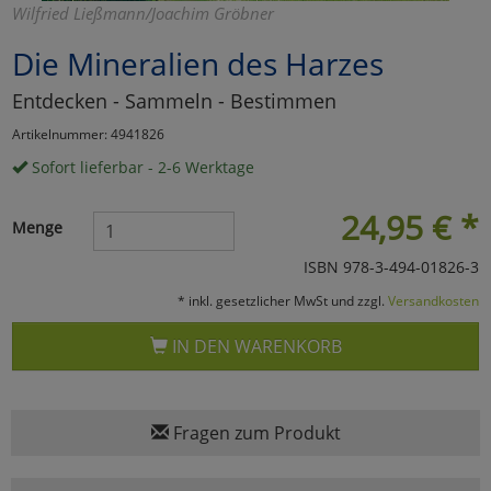
Wilfried Ließmann/Joachim Gröbner
Marketing
Die Mineralien des Harzes
Entdecken - Sammeln - Bestimmen
Umfragetools
Artikelnummer: 4941826
Sofort lieferbar - 2-6 Werktage
Cookies
Alle Akzeptieren
24,95
€
*
Menge
Cookies
Einstellungen speichern
ISBN 978-3-494-01826-3
zu Haupptseite Zustimmun
zurück
* inkl. gesetzlicher MwSt und zzgl.
Versandkosten
IN DEN WARENKORB
Fragen zum Produkt