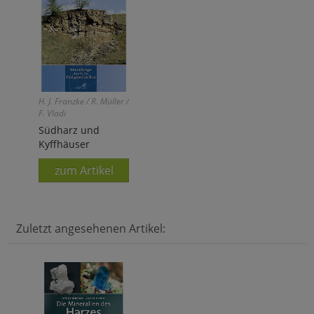
H. J. Franzke / R. Müller /
F. Vladi
Südharz und
Kyffhäuser
zum Artikel
Zuletzt angesehenen Artikel: