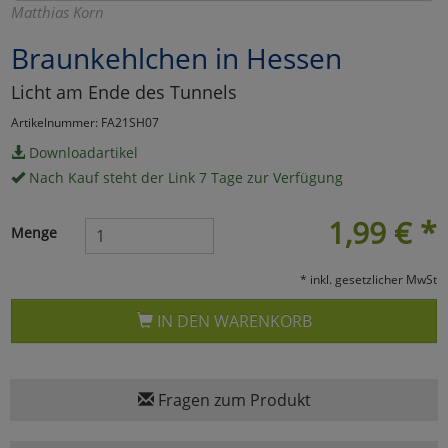
Matthias Korn
Marketing
Braunkehlchen in Hessen
Licht am Ende des Tunnels
Umfragetools
Artikelnummer: FA21SH07
Downloadartikel
Cookies
Alle Akzeptieren
Nach Kauf steht der Link 7 Tage zur Verfügung
Cookies
Einstellungen speichern
1,99
€
*
Menge
zu Haupptseite Zustimmun
zurück
* inkl. gesetzlicher MwSt
IN DEN WARENKORB
Fragen zum Produkt