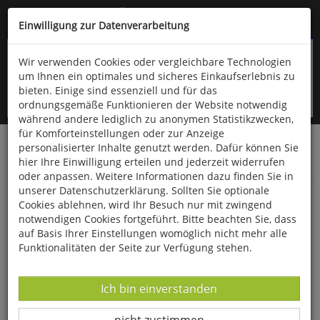
Kompletten Head der Seite überspringen
(06766) 903-200
oder (06766) 9323-960
Einwilligung zur Datenverarbeitung
Wir verwenden Cookies oder vergleichbare Technologien
um Ihnen ein optimales und sicheres Einkaufserlebnis zu
bieten. Einige sind essenziell und für das
ordnungsgemäße Funktionieren der Website notwendig
während andere lediglich zu anonymen Statistikzwecken,
für Komforteinstellungen oder zur Anzeige
personalisierter Inhalte genutzt werden. Dafür können Sie
Startseite
Bücher
Downloads
Zeitschriften
hier Ihre Einwilligung erteilen und jederzeit widerrufen
Der Falke
oder anpassen. Weitere Informationen dazu finden Sie in
unserer Datenschutzerklärung. Sollten Sie optionale
Braunkehlchen in Hessen
Cookies ablehnen, wird Ihr Besuch nur mit zwingend
notwendigen Cookies fortgeführt. Bitte beachten Sie, dass
auf Basis Ihrer Einstellungen womöglich nicht mehr alle
Funktionalitäten der Seite zur Verfügung stehen.
Datenverarbeitung -
Ich bin einverstanden
Datenverarbeitung -