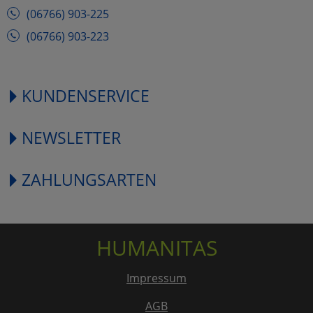
(06766) 903-225
(06766) 903-223
KUNDENSERVICE
NEWSLETTER
ZAHLUNGSARTEN
HUMANITAS
Impressum
AGB