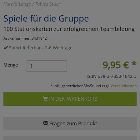
Harald Lange / Tobias Stüer
Marketing
Spiele für die Gruppe
100 Stationskarten zur erfolgreichen Teambildung
Umfragetools
Artikelnummer: 3431842
Sofort lieferbar - 2-6 Werktage
Cookies
Alle Akzeptieren
9,95
€
*
Menge
Cookies
Einstellungen speichern
ISBN 978-3-7853-1842-3
zu Haupptseite Zustimmun
zurück
* inkl. gesetzlicher MwSt und zzgl.
Versandkosten
IN DEN WARENKORB
Fragen zum Produkt