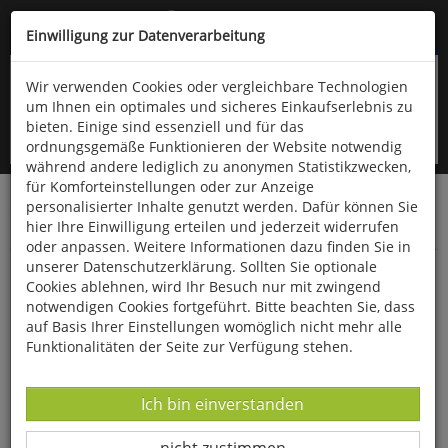
Kompletten Head der Seite überspringen
(06766) 903-200
oder (06766) 9323-960
Einwilligung zur Datenverarbeitung
Wir verwenden Cookies oder vergleichbare Technologien
um Ihnen ein optimales und sicheres Einkaufserlebnis zu
bieten. Einige sind essenziell und für das
ordnungsgemäße Funktionieren der Website notwendig
während andere lediglich zu anonymen Statistikzwecken,
für Komforteinstellungen oder zur Anzeige
personalisierter Inhalte genutzt werden. Dafür können Sie
Startseite
Bücher
Limpert Verlag
hier Ihre Einwilligung erteilen und jederzeit widerrufen
Kindergarten, Schule- und Vereinssport
Spiele
oder anpassen. Weitere Informationen dazu finden Sie in
unserer Datenschutzerklärung. Sollten Sie optionale
Spiele für die Gruppe
Cookies ablehnen, wird Ihr Besuch nur mit zwingend
notwendigen Cookies fortgeführt. Bitte beachten Sie, dass
auf Basis Ihrer Einstellungen womöglich nicht mehr alle
Funktionalitäten der Seite zur Verfügung stehen.
Datenverarbeitung -
Ich bin einverstanden
Datenverarbeitung -