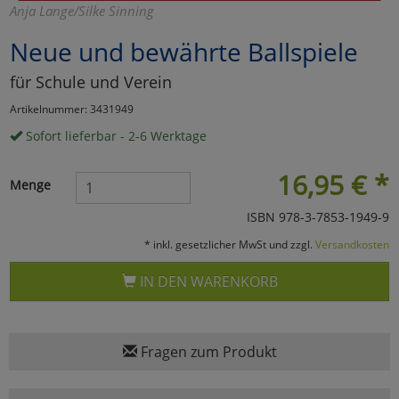
Anja Lange/Silke Sinning
Marketing
Neue und bewährte Ballspiele
für Schule und Verein
Umfragetools
Artikelnummer: 3431949
Sofort lieferbar - 2-6 Werktage
Cookies
Alle Akzeptieren
16,95
€
*
Menge
Cookies
Einstellungen speichern
ISBN 978-3-7853-1949-9
zu Haupptseite Zustimmun
zurück
* inkl. gesetzlicher MwSt und zzgl.
Versandkosten
IN DEN WARENKORB
Fragen zum Produkt