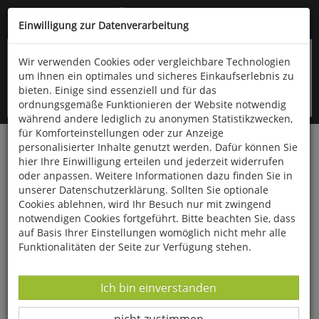
Kompletten Head der Seite überspringen
(06766) 903-200
oder (06766) 9323-960
Einwilligung zur Datenverarbeitung
Wir verwenden Cookies oder vergleichbare Technologien
um Ihnen ein optimales und sicheres Einkaufserlebnis zu
bieten. Einige sind essenziell und für das
ordnungsgemäße Funktionieren der Website notwendig
während andere lediglich zu anonymen Statistikzwecken,
für Komforteinstellungen oder zur Anzeige
personalisierter Inhalte genutzt werden. Dafür können Sie
Startseite
Bücher
Limpert Verlag
hier Ihre Einwilligung erteilen und jederzeit widerrufen
Kindergarten, Schule- und Vereinssport
Spiele
oder anpassen. Weitere Informationen dazu finden Sie in
unserer Datenschutzerklärung. Sollten Sie optionale
Neue und bewährte Ballspiele
Cookies ablehnen, wird Ihr Besuch nur mit zwingend
notwendigen Cookies fortgeführt. Bitte beachten Sie, dass
auf Basis Ihrer Einstellungen womöglich nicht mehr alle
Funktionalitäten der Seite zur Verfügung stehen.
Datenverarbeitung -
Ich bin einverstanden
Datenverarbeitung -