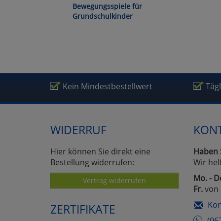
Bewegungsspiele für
Grundschulkinder
Kein Mindestbestellwert
Täg
WIDERRUF
KON
Hier können Sie direkt eine
Haben 
Bestellung widerrufen:
Wir hel
Mo. - D
Vertrag widerrufen
Fr.
von 
Kon
ZERTIFIKATE
(06