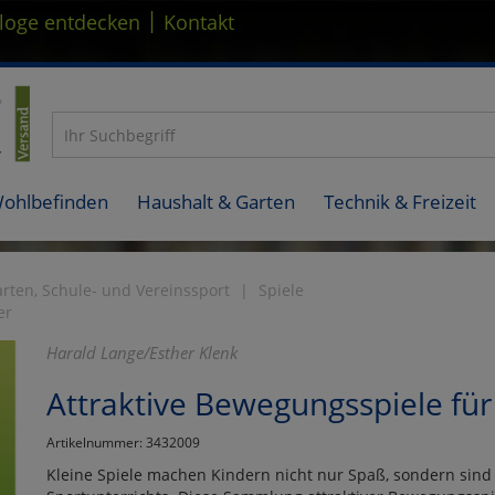
|
loge entdecken
Kontakt
Wohlbefinden
Haushalt & Garten
Technik & Freizeit
rten, Schule- und Vereinssport
Spiele
er
Harald Lange/Esther Klenk
Attraktive Bewegungsspiele fü
Artikelnummer: 3432009
Kleine Spiele machen Kindern nicht nur Spaß, sondern sind