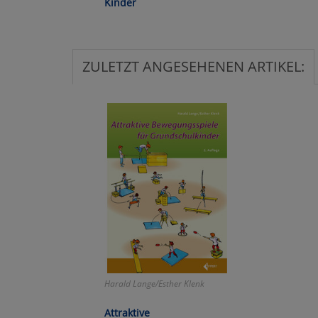
Kinder
Ko
ZULETZT ANGESEHENEN ARTIKEL:
Wa
Pe
Ma
Um
Harald Lange/Esther Klenk
Attraktive