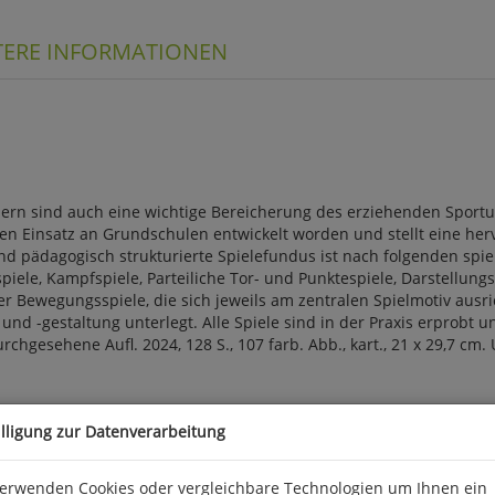
TERE INFORMATIONEN
ern sind auch eine wichtige Bereicherung des erziehenden Sportu
den Einsatz an Grundschulen entwickelt worden und stellt eine he
nd pädagogisch strukturierte Spielefundus ist nach folgenden spiel
piele, Kampfspiele, Parteiliche Tor- und Punktespiele, Darstellun
r Bewegungsspiele, die sich jeweils am zentralen Spielmotiv ausric
 und -gestaltung unterlegt. Alle Spiele sind in der Praxis erprob
urchgesehene Aufl. 2024, 128 S., 107 farb. Abb., kart., 21 x 29,7
ebelsheim, kontakt@limpert.de
illigung zur Datenverarbeitung
verwenden Cookies oder vergleichbare Technologien um Ihnen ein