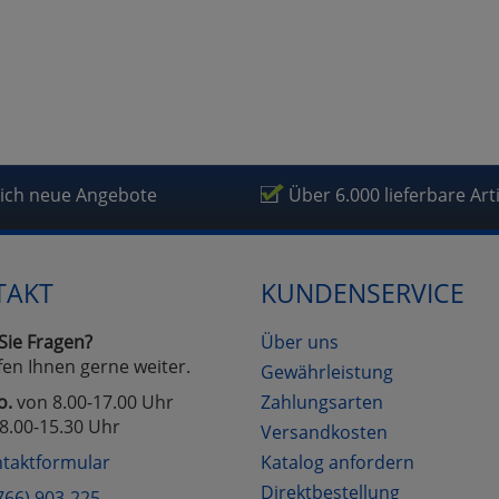
lich neue Angebote
Über 6.000 lieferbare Art
TAKT
KUNDENSERVICE
Sie Fragen?
Über uns
fen Ihnen gerne weiter.
Gewährleistung
o.
von 8.00-17.00 Uhr
Zahlungsarten
8.00-15.30 Uhr
Versandkosten
taktformular
Katalog anfordern
Direktbestellung
766) 903-225