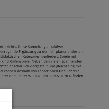
nterrichts. Diese Sammlung attraktiver
rvorragende Ergänzung zu den lehrplanorientierten
didaktischen Kategorien gegliedert: Spiele mit
gs- und Rollenspiele. Neben den vielen spannenden
htet, anschaulich dargestellt und gleichzeitig mit
t und können deshalb von Lehrerinnen und Lehrern
 cm. Unter dem Reiter WEITERE INFORMATIONEN finden