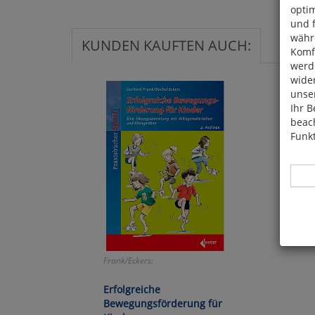
optim
und 
währ
KUNDEN KAUFTEN AUCH:
Komfo
werde
wide
unser
Ihr B
beach
Funkt
Hier 
Cook
Frank/Eckers:
fortg
nicht
Erfolgreiche
Selbs
Bewegungsförderung für
anpa