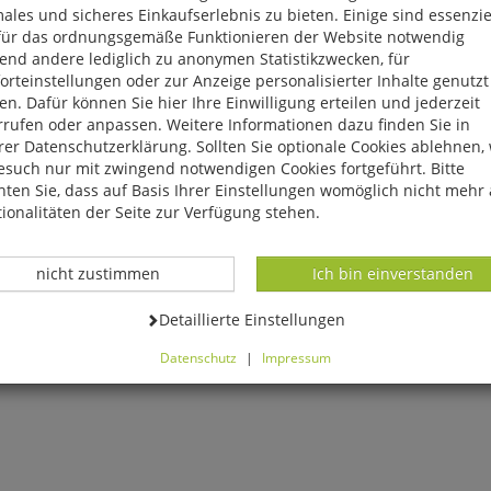
ales und sicheres Einkaufserlebnis zu bieten. Einige sind essenzie
für das ordnungsgemäße Funktionieren der Website notwendig
end andere lediglich zu anonymen Statistikzwecken, für
rteinstellungen oder zur Anzeige personalisierter Inhalte genutzt
n. Dafür können Sie hier Ihre Einwilligung erteilen und jederzeit
rrufen oder anpassen. Weitere Informationen dazu finden Sie in
er Datenschutzerklärung. Sollten Sie optionale Cookies ablehnen,
esuch nur mit zwingend notwendigen Cookies fortgeführt. Bitte
ten Sie, dass auf Basis Ihrer Einstellungen womöglich nicht mehr 
ionalitäten der Seite zur Verfügung stehen.
Datenverarbeitung -
Datenverarbeitung -
nicht zustimmen
Ich bin einverstanden
Datenverarbeitung -
Detaillierte Einstellungen
Datenschutz
|
Impressum
können Sie alle optionalen Cookies einstellen. Sollten Sie optionale
ies ablehnen, wird Ihr Besuch nur mit zwingend notwendigen Cook
eführt. Bitte beachten Sie, dass auf Basis Ihrer Einstellungen womö
 mehr alle Funktionalitäten der Seite zur Verfügung stehen.
tverständlich können Sie die Einstellungen jederzeit widerrufen o
ssen.