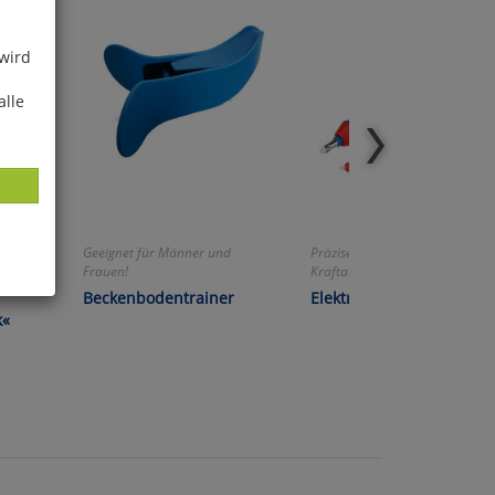
 wird
alle
n!
Geeignet für Männer und
Präzises Radieren ohne
Frauen!
Kraftaufwand!
Beckenbodentrainer
Elektrischer Radierer
ies
k«
glich
der