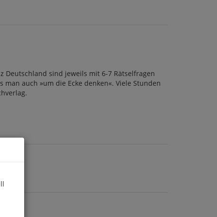
Deutschland sind jeweils mit 6-7 Rätselfragen
uss man auch »um die Ecke denken«. Viele Stunden
chverlag.
ll