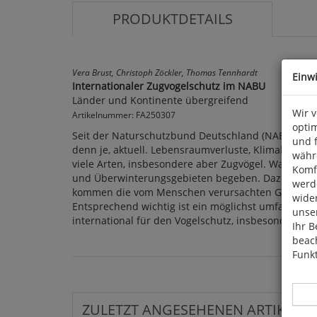
PRODUKTDETAILS
Vera Brust, Christoph Zöckler, Thomas Tennhardt
Einw
Internationaler Zugvogelschutz im NABU
Länder und Kontinente übergreifend
Wir 
Artikelnummer: FA250307
optim
Seit der Naturschutzbund Deutschland (NABU) im Ja
und 
denn je, aktuell. Lebensraumverluste, Klimakrise und
währ
viele Arten, insbesondere aber Zugvögel. Wandern
Komfo
und Überwinterungsgebieten begeben. Dazu gehöre
werde
kommen die vom Menschen verursachten Gefahren. 
wide
Entsprechend wichtig ist ein möglichst umfassender
unser
international für den Vogelschutz, insbesondere de
Ihr B
beach
Funkt
ZULETZT ANGESEHENEN ARTIKEL: