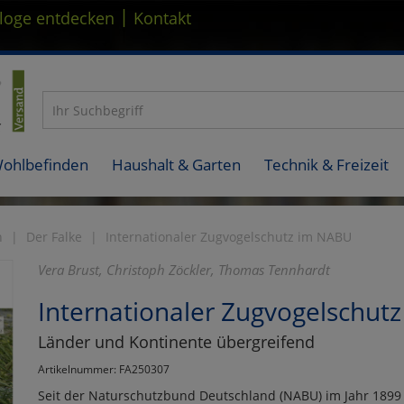
|
loge entdecken
Kontakt
Wohlbefinden
Haushalt & Garten
Technik & Freizeit
n
Der Falke
Internationaler Zugvogelschutz im NABU
Vera Brust, Christoph Zöckler, Thomas Tennhardt
Internationaler Zugvogelschut
Länder und Kontinente übergreifend
Artikelnummer: FA250307
Seit der Naturschutzbund Deutschland (NABU) im Jahr 1899 