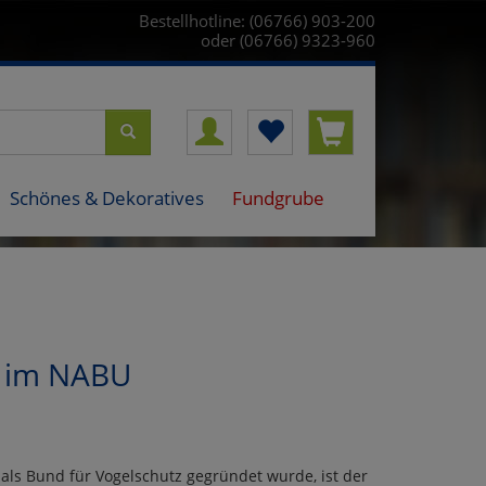
Bestellhotline: (06766) 903-200
oder (06766) 9323-960
Schönes & Dekoratives
Fundgrube
z im NABU
als Bund für Vogelschutz gegründet wurde, ist der