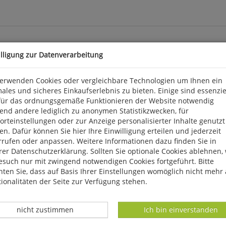
illigung zur Datenverarbeitung
verwenden Cookies oder vergleichbare Technologien um Ihnen ein
ales und sicheres Einkaufserlebnis zu bieten. Einige sind essenzie
hr 1899 als Bund für Vogelschutz gegründet wurde, ist der damali
für das ordnungsgemäße Funktionieren der Website notwendig
 (illegale) Bejagung tragen hauptsächlich dazu bei, dass sich die Vo
end andere lediglich zu anonymen Statistikzwecken, für
de Vögel begegnen ohnehin einer Reihe von natürlichen Herausford
rteinstellungen oder zur Anzeige personalisierter Inhalte genutzt
n zum Beispiel ungünstige Wetterbedingungen, Meere und Wüsten
n. Dafür können Sie hier Ihre Einwilligung erteilen und jederzeit
Über die Hälfte der Zugvogelarten sind daher aktuell in ihrem 
rrufen oder anpassen. Weitere Informationen dazu finden Sie in
 und koordinierter Schutz, der alle Stationen ihrer Reisen einbezi
er Datenschutzerklärung. Sollten Sie optionale Cookies ablehnen,
n der Zugvögel, ein.
esuch nur mit zwingend notwendigen Cookies fortgeführt. Bitte
ten Sie, dass auf Basis Ihrer Einstellungen womöglich nicht mehr 
ionalitäten der Seite zur Verfügung stehen.
Datenverarbeitung -
Datenverarbeitung -
nicht zustimmen
Ich bin einverstanden