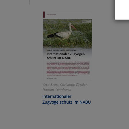
Hier 
Cook
fortg
nicht
Selbs
anpa
Ko
Vera Brust, Christoph Zöckler,
Wa
Thomas Tennhardt
Internationaler
Pe
Zugvogelschutz im NABU
Ma