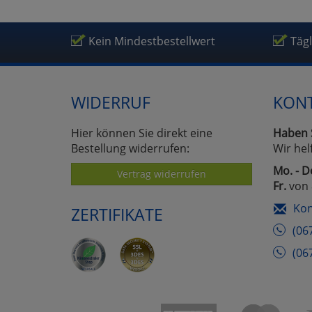
Um
Kein Mindestbestellwert
Täg
WIDERRUF
KON
Hier können Sie direkt eine
Haben 
Bestellung widerrufen:
Wir hel
Mo. - D
Vertrag widerrufen
Fr.
von 
Kon
ZERTIFIKATE
(06
(06