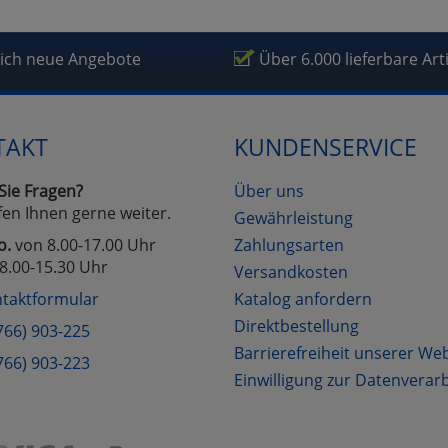
fragetools
lich neue Angebote
Über 6.000 lieferbare Art
Cookies
Cookies
Alle Akzeptieren
Einstellungen speichern
TAKT
KUNDENSERVICE
zu Haupptseite Zustimmung D
zurück
Sie Fragen?
Über uns
fen Ihnen gerne weiter.
Gewährleistung
o.
von 8.00-17.00 Uhr
Zahlungsarten
8.00-15.30 Uhr
Versandkosten
taktformular
Katalog anfordern
Direktbestellung
766) 903-225
Barrierefreiheit unserer We
766) 903-223
Einwilligung zur Datenverar