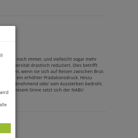
ll
ge Titel noch immer, und vielleicht sogar mehr
geldiversität drastisch reduziert. Dies betrifft
erungen, wenn sie sich auf Reisen zwischen Brut-
 oder ein erhöhter Prädationsdruck. Hinzu
Bestand abnehmend oder vom Aussterben bedroht.
eht. In diesem Sinne setzt sich der NABU
 wird
alle