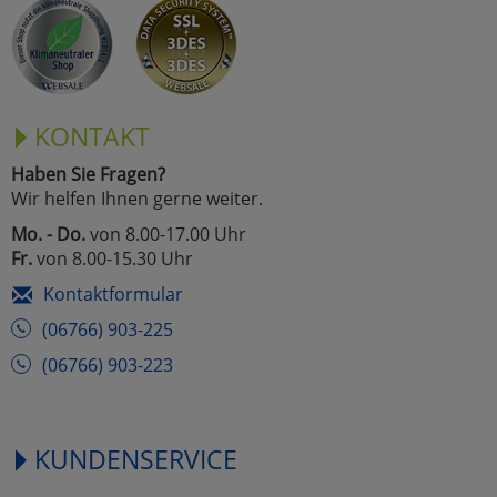
Marketing
Umfragetools
KONTAKT
Haben Sie Fragen?
Cookies
Alle Akzeptieren
Wir helfen Ihnen gerne weiter.
Cookies
Mo. - Do.
von 8.00-17.00 Uhr
Einstellungen speichern
Fr.
von 8.00-15.30 Uhr
zu Haupptseite Zustimmun
zurück
Kontaktformular
(06766) 903-225
(06766) 903-223
KUNDENSERVICE