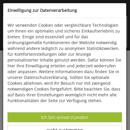
Kompletten Head der Seite überspringen
(06766) 903-200
oder (06766) 9323-960
Einwilligung zur Datenverarbeitung
Wir verwenden Cookies oder vergleichbare Technologien
um Ihnen ein optimales und sicheres Einkaufserlebnis zu
bieten. Einige sind essenziell und für das
ordnungsgemäße Funktionieren der Website notwendig
während andere lediglich zu anonymen Statistikzwecken,
für Komforteinstellungen oder zur Anzeige
personalisierter Inhalte genutzt werden. Dafür können Sie
Startseite
Informationen
hier Ihre Einwilligung erteilen und jederzeit widerrufen
oder anpassen. Weitere Informationen dazu finden Sie in
Uppps...
unserer Datenschutzerklärung. Sollten Sie optionale
Cookies ablehnen, wird Ihr Besuch nur mit zwingend
Sie sind weitergeleitet worden !
notwendigen Cookies fortgeführt. Bitte beachten Sie, dass
auf Basis Ihrer Einstellungen womöglich nicht mehr alle
Funktionalitäten der Seite zur Verfügung stehen.
Die Seite, das Produkt oder die Kategorie, die Sie versucht
haben zu öffnen, gibt es leider nicht mehr in unserem
Datenverarbeitung -
Ich bin einverstanden
Shop.
Datenverarbeitung -