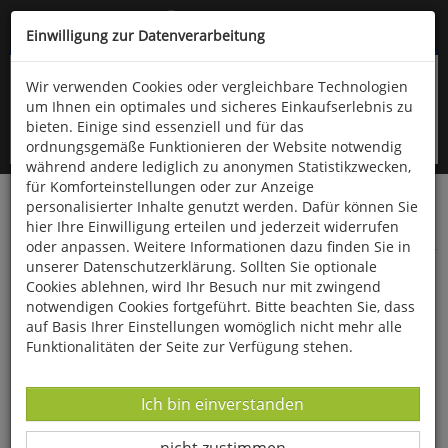
Kompletten Head der Seite überspringen
(06766) 903-200
oder (06766) 9323-960
Einwilligung zur Datenverarbeitung
Wir verwenden Cookies oder vergleichbare Technologien
um Ihnen ein optimales und sicheres Einkaufserlebnis zu
bieten. Einige sind essenziell und für das
ordnungsgemäße Funktionieren der Website notwendig
während andere lediglich zu anonymen Statistikzwecken,
für Komforteinstellungen oder zur Anzeige
personalisierter Inhalte genutzt werden. Dafür können Sie
Startseite
Haushalt & Garten
Küche & Haushalt
hier Ihre Einwilligung erteilen und jederzeit widerrufen
Diverses
oder anpassen. Weitere Informationen dazu finden Sie in
unserer Datenschutzerklärung. Sollten Sie optionale
Gusseiserner Kräuterhänger
Cookies ablehnen, wird Ihr Besuch nur mit zwingend
notwendigen Cookies fortgeführt. Bitte beachten Sie, dass
auf Basis Ihrer Einstellungen womöglich nicht mehr alle
Funktionalitäten der Seite zur Verfügung stehen.
Datenverarbeitung -
Ich bin einverstanden
Datenverarbeitung -