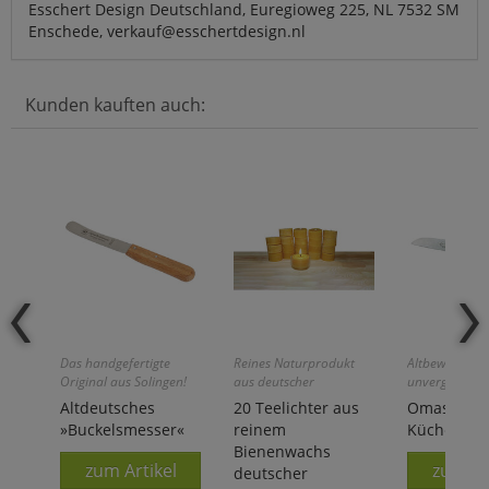
Esschert Design Deutschland, Euregioweg 225, NL 7532 SM
Enschede, verkauf@esschertdesign.nl
Kunden kauften auch:
Das handgefertigte
Reines Naturprodukt
Altbewährte Q
Original aus Solingen!
aus deutscher
unvergleichlic
Behindertenwerkstatt!
Altdeutsches
20 Teelichter aus
Omas Unive
»Buckelsmesser«
reinem
Küchenmes
Bienenwachs
zum Artikel
zum Ar
deutscher