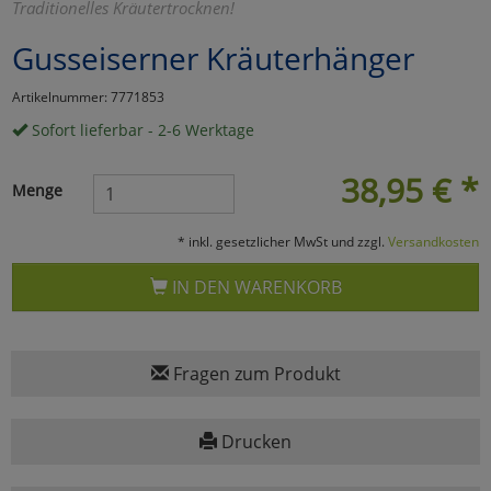
Traditionelles Kräutertrocknen!
Marketing
Gusseiserner Kräuterhänger
Artikelnummer: 7771853
Umfragetools
Sofort lieferbar - 2-6 Werktage
38,95
€
*
Cookies
Alle Akzeptieren
Menge
Cookies
Einstellungen speichern
* inkl. gesetzlicher MwSt und zzgl.
Versandkosten
zu Haupptseite Zustimmun
zurück
IN DEN WARENKORB
Fragen zum Produkt
Drucken