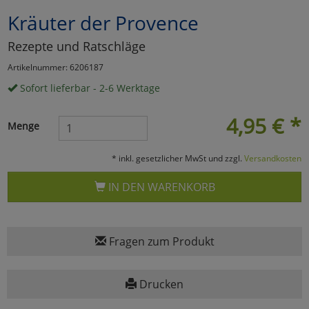
Kräuter der Provence
Marketing
Rezepte und Ratschläge
Umfragetools
Artikelnummer: 6206187
Sofort lieferbar - 2-6 Werktage
Cookies
Alle Akzeptieren
4,95
€
*
Menge
Cookies
Einstellungen speichern
* inkl. gesetzlicher MwSt und zzgl.
Versandkosten
zu Haupptseite Zustimmun
zurück
IN DEN WARENKORB
Fragen zum Produkt
Drucken