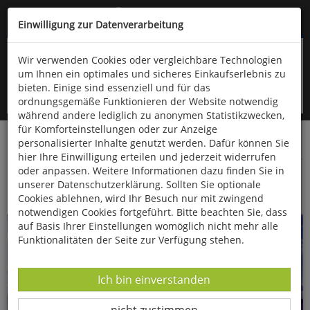
Kompletten Head der Seite überspringen
(06766) 903-200
oder (06766) 9323-960
Einwilligung zur Datenverarbeitung
Wir verwenden Cookies oder vergleichbare Technologien
um Ihnen ein optimales und sicheres Einkaufserlebnis zu
bieten. Einige sind essenziell und für das
ordnungsgemäße Funktionieren der Website notwendig
während andere lediglich zu anonymen Statistikzwecken,
für Komforteinstellungen oder zur Anzeige
personalisierter Inhalte genutzt werden. Dafür können Sie
Startseite
Bücher
Essen & Trinken
hier Ihre Einwilligung erteilen und jederzeit widerrufen
oder anpassen. Weitere Informationen dazu finden Sie in
Kräuter der Provence
unserer Datenschutzerklärung. Sollten Sie optionale
Cookies ablehnen, wird Ihr Besuch nur mit zwingend
notwendigen Cookies fortgeführt. Bitte beachten Sie, dass
auf Basis Ihrer Einstellungen womöglich nicht mehr alle
Funktionalitäten der Seite zur Verfügung stehen.
Datenverarbeitung -
Ich bin einverstanden
Datenverarbeitung -