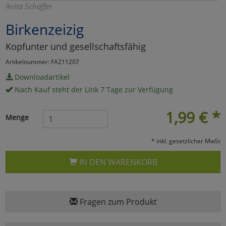
Anita Schäffer
Marketing
Birkenzeizig
Kopfunter und gesellschaftsfähig
Umfragetools
Artikelnummer: FA211207
Downloadartikel
Cookies
Alle Akzeptieren
Nach Kauf steht der Link 7 Tage zur Verfügung
Cookies
Einstellungen speichern
1,99
€
*
Menge
zu Haupptseite Zustimmun
zurück
* inkl. gesetzlicher MwSt
IN DEN WARENKORB
Fragen zum Produkt