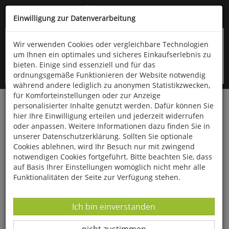
Kompletten Head der Seite überspringen
(06766) 903-200
oder (06766) 9323-960
Einwilligung zur Datenverarbeitung
Wir verwenden Cookies oder vergleichbare Technologien
um Ihnen ein optimales und sicheres Einkaufserlebnis zu
bieten. Einige sind essenziell und für das
ordnungsgemäße Funktionieren der Website notwendig
während andere lediglich zu anonymen Statistikzwecken,
für Komforteinstellungen oder zur Anzeige
personalisierter Inhalte genutzt werden. Dafür können Sie
Startseite
Bücher
Downloads
Zeitschriften
hier Ihre Einwilligung erteilen und jederzeit widerrufen
Der Falke
oder anpassen. Weitere Informationen dazu finden Sie in
unserer Datenschutzerklärung. Sollten Sie optionale
Birkenzeizig
Cookies ablehnen, wird Ihr Besuch nur mit zwingend
notwendigen Cookies fortgeführt. Bitte beachten Sie, dass
auf Basis Ihrer Einstellungen womöglich nicht mehr alle
Funktionalitäten der Seite zur Verfügung stehen.
Datenverarbeitung -
Ich bin einverstanden
Datenverarbeitung -