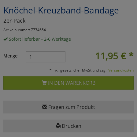
Knöchel-Kreuzband-Bandage
Marketing
2er-Pack
Umfragetools
Artikelnummer: 7774654
Sofort lieferbar - 2-6 Werktage
Cookies
Alle Akzeptieren
11,95
€
*
Menge
Cookies
Einstellungen speichern
* inkl. gesetzlicher MwSt und zzgl.
Versandkosten
zu Haupptseite Zustimmun
zurück
IN DEN WARENKORB
Fragen zum Produkt
Drucken