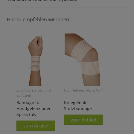
Hierzu empfehlen wir Ihnen:
Stabilisiert, stützt und
Gibt Halt und Sicherheit!
entlastet!
Bandage für
Kniegelenk-
Handgelenk oder
Stützbandage
Spreizfuß
zum Artikel
zum Artikel