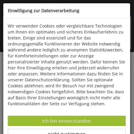
Kompletten Head der Seite überspringen
(06766) 903-200
oder (06766) 9323-960
Einwilligung zur Datenverarbeitung
Wir verwenden Cookies oder vergleichbare Technologien
um Ihnen ein optimales und sicheres Einkaufserlebnis zu
bieten. Einige sind essenziell und für das
ordnungsgemäße Funktionieren der Website notwendig
während andere lediglich zu anonymen Statistikzwecken,
für Komforteinstellungen oder zur Anzeige
personalisierter Inhalte genutzt werden. Dafür können Sie
Startseite
Gesundheit & Wohlbefinden
Diverses
hier Ihre Einwilligung erteilen und jederzeit widerrufen
oder anpassen. Weitere Informationen dazu finden Sie in
Knöchel-Kreuzband-Bandage
unserer Datenschutzerklärung. Sollten Sie optionale
Cookies ablehnen, wird Ihr Besuch nur mit zwingend
notwendigen Cookies fortgeführt. Bitte beachten Sie, dass
auf Basis Ihrer Einstellungen womöglich nicht mehr alle
Funktionalitäten der Seite zur Verfügung stehen.
Datenverarbeitung -
Ich bin einverstanden
Datenverarbeitung -