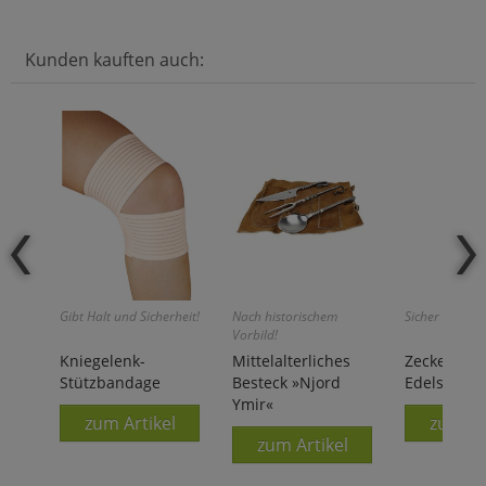
Kunden kauften auch:
Gibt Halt und Sicherheit!
Nach historischem
Sicher und prä
Vorbild!
Kniegelenk-
Mittelalterliches
Zeckenzan
Stützbandage
Besteck »Njord
Edelstahl
Ymir«
zum Artikel
zum Ar
zum Artikel