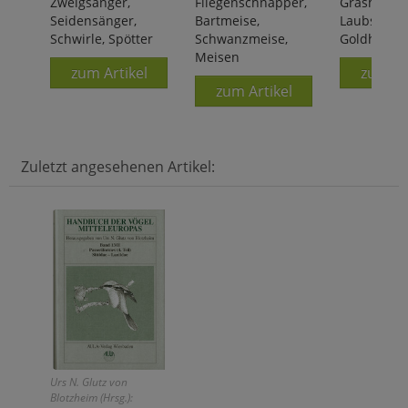
Zweigsänger,
Fliegenschnäpper,
Grasmücke
Seidensänger,
Bartmeise,
Laubsänger
Schwirle, Spötter
Schwanzmeise,
Goldhähnc
Meisen
zum Artikel
zum Ar
zum Artikel
Zuletzt angesehenen Artikel:
Urs N. Glutz von
Blotzheim (Hrsg.):