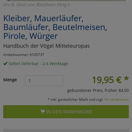
Urs N. Glutz von Blotzheim (Hrsg.):
Marketing
Kleiber, Mauerläufer,
Baumläufer, Beutelmeisen,
Umfragetools
Pirole, Würger
Handbuch der Vögel Mitteleuropas
Cookies
Alle Akzeptieren
Artikelnummer: 6105737
Cookies
Einstellungen speichern
Sofort lieferbar - 2-6 Werktage
zu Haupptseite Zustimmun
zurück
19,95
€
*
Menge
gebundener Preis, früher 84,50
* inkl. gesetzlicher MwSt und zzgl.
Versandkosten
IN DEN WARENKORB