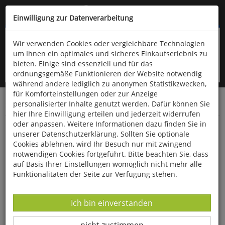
Kompletten Head der Seite überspringen
(06766) 903-200
oder (06766) 9323-960
Einwilligung zur Datenverarbeitung
Wir verwenden Cookies oder vergleichbare Technologien
um Ihnen ein optimales und sicheres Einkaufserlebnis zu
bieten. Einige sind essenziell und für das
ordnungsgemäße Funktionieren der Website notwendig
während andere lediglich zu anonymen Statistikzwecken,
für Komforteinstellungen oder zur Anzeige
personalisierter Inhalte genutzt werden. Dafür können Sie
Startseite
Bücher
Biologie allgemein
Ornithologie
hier Ihre Einwilligung erteilen und jederzeit widerrufen
oder anpassen. Weitere Informationen dazu finden Sie in
Kleiber, Mauerläufer, Baumläufer,
unserer Datenschutzerklärung. Sollten Sie optionale
Beutelmeisen, Pirole, Würger
Cookies ablehnen, wird Ihr Besuch nur mit zwingend
notwendigen Cookies fortgeführt. Bitte beachten Sie, dass
auf Basis Ihrer Einstellungen womöglich nicht mehr alle
Funktionalitäten der Seite zur Verfügung stehen.
Datenverarbeitung -
Ich bin einverstanden
Datenverarbeitung -