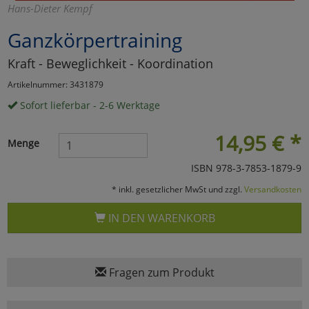
Hans-Dieter Kempf
Marketing
Ganzkörpertraining
Kraft - Beweglichkeit - Koordination
Umfragetools
Artikelnummer: 3431879
Sofort lieferbar - 2-6 Werktage
Cookies
Alle Akzeptieren
14,95
€
*
Menge
Cookies
Einstellungen speichern
ISBN 978-3-7853-1879-9
zu Haupptseite Zustimmun
zurück
* inkl. gesetzlicher MwSt und zzgl.
Versandkosten
IN DEN WARENKORB
Fragen zum Produkt