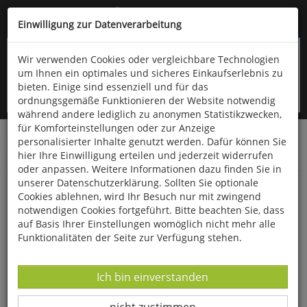
Kompletten Head der Seite überspringen
(06766) 903-200
oder (06766) 9323-960
Einwilligung zur Datenverarbeitung
Wir verwenden Cookies oder vergleichbare Technologien
um Ihnen ein optimales und sicheres Einkaufserlebnis zu
bieten. Einige sind essenziell und für das
ordnungsgemäße Funktionieren der Website notwendig
während andere lediglich zu anonymen Statistikzwecken,
für Komforteinstellungen oder zur Anzeige
personalisierter Inhalte genutzt werden. Dafür können Sie
Startseite
Bücher
Limpert Verlag
hier Ihre Einwilligung erteilen und jederzeit widerrufen
Fitness- und Gesundheitssport
oder anpassen. Weitere Informationen dazu finden Sie in
unserer Datenschutzerklärung. Sollten Sie optionale
Ganzkörpertraining
Cookies ablehnen, wird Ihr Besuch nur mit zwingend
notwendigen Cookies fortgeführt. Bitte beachten Sie, dass
auf Basis Ihrer Einstellungen womöglich nicht mehr alle
Funktionalitäten der Seite zur Verfügung stehen.
Datenverarbeitung -
Ich bin einverstanden
Datenverarbeitung -