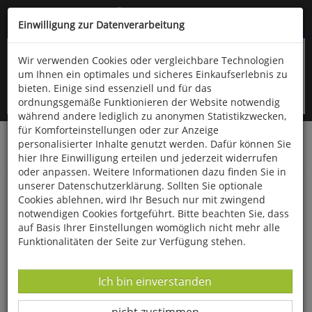
Kompletten Head der Seite überspringen
(06766) 903-200
oder (06766) 9323-960
Einwilligung zur Datenverarbeitung
Wir verwenden Cookies oder vergleichbare Technologien
um Ihnen ein optimales und sicheres Einkaufserlebnis zu
bieten. Einige sind essenziell und für das
ordnungsgemäße Funktionieren der Website notwendig
während andere lediglich zu anonymen Statistikzwecken,
für Komforteinstellungen oder zur Anzeige
personalisierter Inhalte genutzt werden. Dafür können Sie
Startseite
Bücher
Quelle & Meyer Verlag
Nonbook
hier Ihre Einwilligung erteilen und jederzeit widerrufen
Künstlerbecher
oder anpassen. Weitere Informationen dazu finden Sie in
unserer Datenschutzerklärung. Sollten Sie optionale
Künstlerbecher "Waldkauz"
Cookies ablehnen, wird Ihr Besuch nur mit zwingend
notwendigen Cookies fortgeführt. Bitte beachten Sie, dass
auf Basis Ihrer Einstellungen womöglich nicht mehr alle
Funktionalitäten der Seite zur Verfügung stehen.
Datenverarbeitung -
Ich bin einverstanden
Datenverarbeitung -