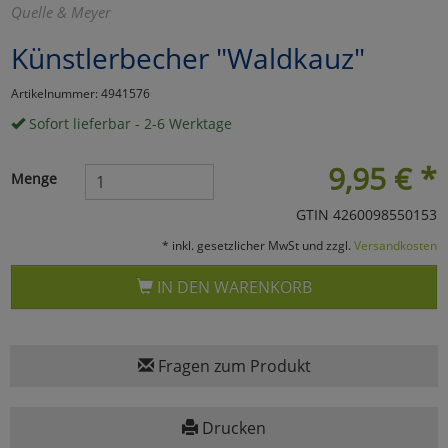
Quelle & Meyer
Marketing
Künstlerbecher "Waldkauz"
Umfragetools
Artikelnummer: 4941576
Sofort lieferbar - 2-6 Werktage
Cookies
Alle Akzeptieren
9,95
€
*
Menge
Cookies
Einstellungen speichern
GTIN 4260098550153
* inkl. gesetzlicher MwSt und zzgl.
Versandkosten
zu Haupptseite Zustimmun
zurück
IN DEN WARENKORB
Fragen zum Produkt
Drucken