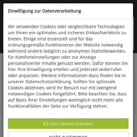
Kompletten Head der Seite überspringen
(06766) 903-200
oder (06766) 9323-960
Einwilligung zur Datenverarbeitung
Wir verwenden Cookies oder vergleichbare Technologien
um Ihnen ein optimales und sicheres Einkaufserlebnis zu
bieten. Einige sind essenziell und für das
ordnungsgemäße Funktionieren der Website notwendig
während andere lediglich zu anonymen Statistikzwecken,
für Komforteinstellungen oder zur Anzeige
personalisierter Inhalte genutzt werden. Dafür können Sie
Startseite
Haushalt & Garten
Küche & Haushalt
hier Ihre Einwilligung erteilen und jederzeit widerrufen
Küchenhelfer
oder anpassen. Weitere Informationen dazu finden Sie in
unserer Datenschutzerklärung. Sollten Sie optionale
Käseschneidbrett mit Besteck
Cookies ablehnen, wird Ihr Besuch nur mit zwingend
notwendigen Cookies fortgeführt. Bitte beachten Sie, dass
auf Basis Ihrer Einstellungen womöglich nicht mehr alle
Funktionalitäten der Seite zur Verfügung stehen.
Datenverarbeitung -
Ich bin einverstanden
Datenverarbeitung -