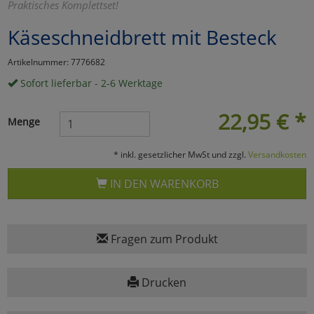
Praktisches Komplettset!
Marketing
Käseschneidbrett mit Besteck
Artikelnummer: 7776682
Umfragetools
Sofort lieferbar - 2-6 Werktage
22,95
€
*
Cookies
Alle Akzeptieren
Menge
Cookies
Einstellungen speichern
* inkl. gesetzlicher MwSt und zzgl.
Versandkosten
zu Haupptseite Zustimmun
zurück
IN DEN WARENKORB
Fragen zum Produkt
Drucken