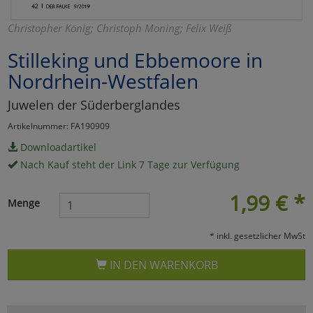
Marketing
Christopher König; Christoph Moning; Felix Weiß
Stilleking und Ebbemoore in
Umfragetools
Nordrhein-Westfalen
Juwelen der Süderberglandes
Cookies
Alle Akzeptieren
Artikelnummer: FA190909
Cookies
Einstellungen speichern
Downloadartikel
Nach Kauf steht der Link 7 Tage zur Verfügung
zu Haupptseite Zustimmun
zurück
1,99
€
*
Menge
* inkl. gesetzlicher MwSt
IN DEN WARENKORB