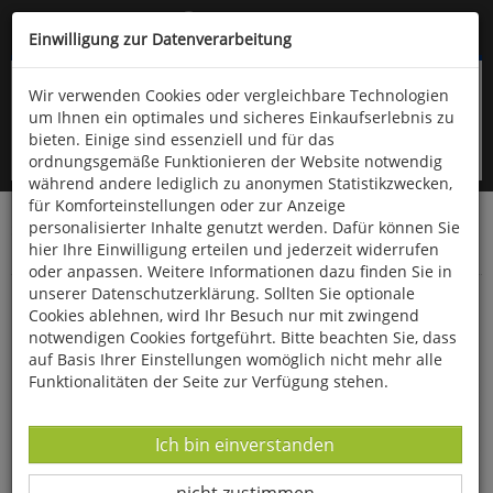
Kompletten Head der Seite überspringen
(06766) 903-200
oder (06766) 9323-960
Einwilligung zur Datenverarbeitung
Wir verwenden Cookies oder vergleichbare Technologien
um Ihnen ein optimales und sicheres Einkaufserlebnis zu
bieten. Einige sind essenziell und für das
ordnungsgemäße Funktionieren der Website notwendig
während andere lediglich zu anonymen Statistikzwecken,
für Komforteinstellungen oder zur Anzeige
personalisierter Inhalte genutzt werden. Dafür können Sie
Startseite
Bücher
Downloads
Zeitschriften
hier Ihre Einwilligung erteilen und jederzeit widerrufen
Der Falke
oder anpassen. Weitere Informationen dazu finden Sie in
unserer Datenschutzerklärung. Sollten Sie optionale
Stilleking und Ebbemoore in Nordrhein-
Cookies ablehnen, wird Ihr Besuch nur mit zwingend
Westfalen
notwendigen Cookies fortgeführt. Bitte beachten Sie, dass
auf Basis Ihrer Einstellungen womöglich nicht mehr alle
Funktionalitäten der Seite zur Verfügung stehen.
Datenverarbeitung -
Ich bin einverstanden
Datenverarbeitung -