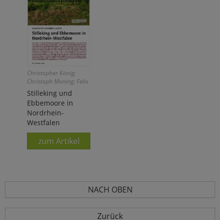
Christopher König;
Christoph Moning; Felix
Weiß
Stilleking und
Ebbemoore in
Nordrhein-
Westfalen
zum Artikel
NACH OBEN
Zurück