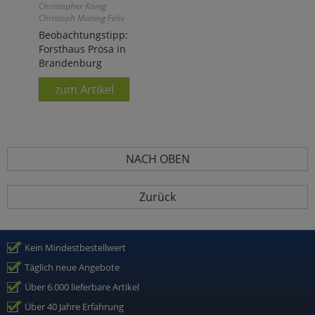
Christopher König
Christoph Moning Felix
Weiß
Beobachtungstipp:
Forsthaus Prösa in
Brandenburg
zum Artikel
NACH OBEN
Zurück
Kein Mindestbestellwert
Täglich neue Angebote
Über 6.000 lieferbare Artikel
Über 40 Jahre Erfahrung