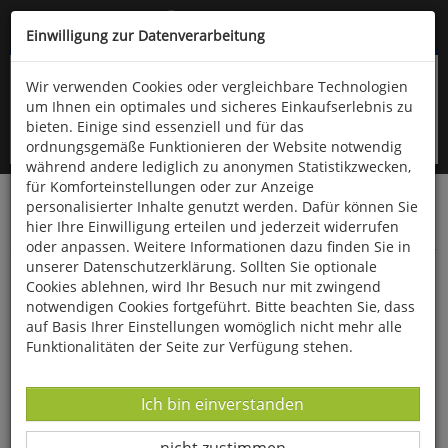
Kompletten Head der Seite überspringen
(06766) 903-200
oder (06766) 9323-960
Einwilligung zur Datenverarbeitung
Wir verwenden Cookies oder vergleichbare Technologien
um Ihnen ein optimales und sicheres Einkaufserlebnis zu
bieten. Einige sind essenziell und für das
ordnungsgemäße Funktionieren der Website notwendig
während andere lediglich zu anonymen Statistikzwecken,
für Komforteinstellungen oder zur Anzeige
personalisierter Inhalte genutzt werden. Dafür können Sie
Startseite
Bücher
Downloads
Zeitschriften
hier Ihre Einwilligung erteilen und jederzeit widerrufen
Der Falke
oder anpassen. Weitere Informationen dazu finden Sie in
unserer Datenschutzerklärung. Sollten Sie optionale
Beobachtungstipp: Forsthaus Prösa in
Cookies ablehnen, wird Ihr Besuch nur mit zwingend
Brandenburg
notwendigen Cookies fortgeführt. Bitte beachten Sie, dass
auf Basis Ihrer Einstellungen womöglich nicht mehr alle
Funktionalitäten der Seite zur Verfügung stehen.
Datenverarbeitung -
Ich bin einverstanden
Datenverarbeitung -