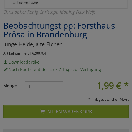
Marketing
Christopher König Christoph Moning Felix Weiß
Beobachtungstipp: Forsthaus
Umfragetools
Prösa in Brandenburg
Junge Heide, alte Eichen
Cookies
Alle Akzeptieren
Artikelnummer: FA200704
Cookies
Einstellungen speichern
Downloadartikel
Nach Kauf steht der Link 7 Tage zur Verfügung
zu Haupptseite Zustimmun
zurück
1,99
€
*
Menge
* inkl. gesetzlicher MwSt
IN DEN WARENKORB