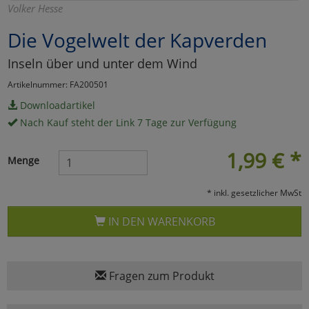
Volker Hesse
Marketing
Die Vogelwelt der Kapverden
Inseln über und unter dem Wind
Umfragetools
Artikelnummer: FA200501
Downloadartikel
Cookies
Alle Akzeptieren
Nach Kauf steht der Link 7 Tage zur Verfügung
Cookies
Einstellungen speichern
1,99
€
*
Menge
zu Haupptseite Zustimmun
zurück
* inkl. gesetzlicher MwSt
IN DEN WARENKORB
Fragen zum Produkt