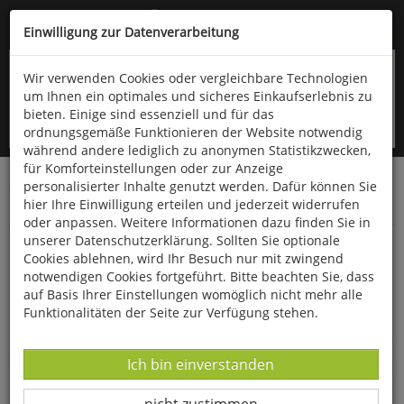
Kompletten Head der Seite überspringen
(06766) 903-200
oder (06766) 9323-960
Einwilligung zur Datenverarbeitung
Wir verwenden Cookies oder vergleichbare Technologien
um Ihnen ein optimales und sicheres Einkaufserlebnis zu
bieten. Einige sind essenziell und für das
ordnungsgemäße Funktionieren der Website notwendig
während andere lediglich zu anonymen Statistikzwecken,
für Komforteinstellungen oder zur Anzeige
personalisierter Inhalte genutzt werden. Dafür können Sie
Startseite
Bücher
Downloads
Zeitschriften
hier Ihre Einwilligung erteilen und jederzeit widerrufen
Der Falke
oder anpassen. Weitere Informationen dazu finden Sie in
unserer Datenschutzerklärung. Sollten Sie optionale
Die Vogelwelt der Kapverden
Cookies ablehnen, wird Ihr Besuch nur mit zwingend
notwendigen Cookies fortgeführt. Bitte beachten Sie, dass
auf Basis Ihrer Einstellungen womöglich nicht mehr alle
Funktionalitäten der Seite zur Verfügung stehen.
Datenverarbeitung -
Ich bin einverstanden
Datenverarbeitung -