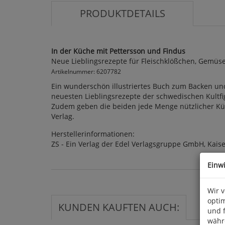
PRODUKTDETAILS
In der Küche mit Pettersson und Findus
Neue Lieblingsrezepte für Fleischklößchen, Gemüse
Artikelnummer: 6207782
Ein wunderschön illustriertes Buch zum Backen un
neuesten Lieblingsrezepte der schwedischen Kultfi
Zudem geben die beiden jede Menge nützlicher Küchen
Verlag.
Herstellerinformationen:
ZS - Ein Verlag der Edel Verlagsgruppe GmbH, Kais
Einw
Wir 
optim
KUNDEN KAUFTEN AUCH:
und 
währ