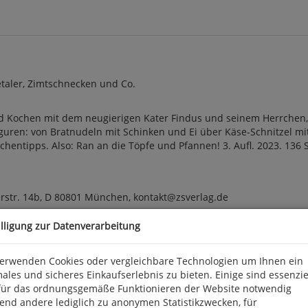
taler, Zimtschnecken und Co.
d Kochen mit dem neugierigen Kater Findus und seinem Herrchen, d
guren: von Bratnudeln mit Schinken und Ei über Käse-Schnitzel mi
tipps. Also: Ran an die Töpfe und Pfannen! 3. Aufl. 2023. 136 S., z
erstr. 14b, D 80801 München, kontakt@zsverlag.de
illigung zur Datenverarbeitung
verwenden Cookies oder vergleichbare Technologien um Ihnen ein
ales und sicheres Einkaufserlebnis zu bieten. Einige sind essenzie
für das ordnungsgemäße Funktionieren der Website notwendig
end andere lediglich zu anonymen Statistikzwecken, für