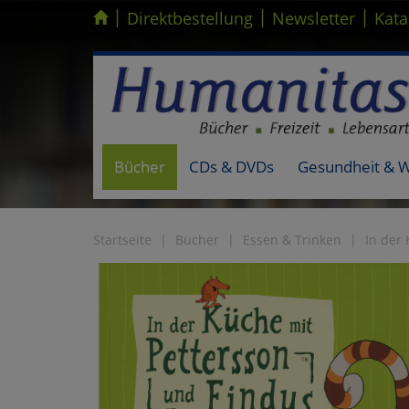
|
|
|
Kompletten Head der Seite überspringen
Direktbestellung
Newsletter
Kata
Bücher
CDs & DVDs
Gesundheit & 
Startseite
Bücher
Essen & Trinken
In der