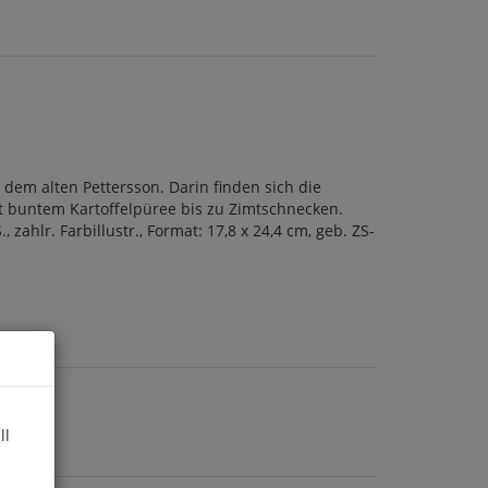
em alten Pettersson. Darin finden sich die
t buntem Kartoffelpüree bis zu Zimtschnecken.
ahlr. Farbillustr., Format: 17,8 x 24,4 cm, geb. ZS-
ll