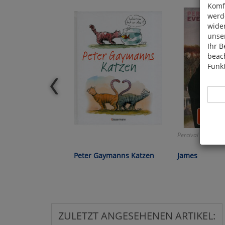
Komfo
werde
wide
unser
Ihr B
beach
Funkt
Percival Everett:
Hier 
Cook
Peter Gaymanns Katzen
James
fortg
nicht
Selbs
anpa
ZULETZT ANGESEHENEN ARTIKEL: