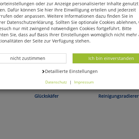
rteinstellungen oder zur Anzeige personalisierter Inhalte genutzt
n. Dafür können Sie hier Ihre Einwilligung erteilen und jederzeit
rrufen oder anpassen. Weitere Informationen dazu finden Sie in
er Datenschutzerklärung. Sollten Sie optionale Cookies ablehnen,
esuch nur mit zwingend notwendigen Cookies fortgeführt. Bitte
ten Sie, dass auf Basis Ihrer Einstellungen womöglich nicht mehr 
ionalitäten der Seite zur Verfügung stehen.
Datenverarbeitung -
Datenverarbeitung -
nicht zustimmen
Ich bin einverstanden
Datenverarbeitung -
Detaillierte Einstellungen
Datenschutz
|
Impressum
Echt indisches Kunsthandwerk!
Der Fleck muss weg!
können Sie alle optionalen Cookies einstellen. Sollten Sie optionale
ies ablehnen, wird Ihr Besuch nur mit zwingend notwendigen Cook
Glückskäfer
Reinigungsradierer
eführt. Bitte beachten Sie, dass auf Basis Ihrer Einstellungen womö
 mehr alle Funktionalitäten der Seite zur Verfügung stehen.
tverständlich können Sie die Einstellungen jederzeit widerrufen o
ssen.