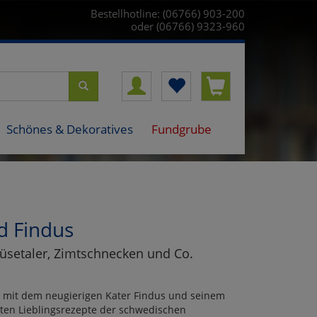
Bestellhotline: (06766) 903-200
oder (06766) 9323-960
Schönes & Dekoratives
Fundgrube
d Findus
üsetaler, Zimtschnecken und Co.
 mit dem neugierigen Kater Findus und seinem
sten Lieblingsrezepte der schwedischen