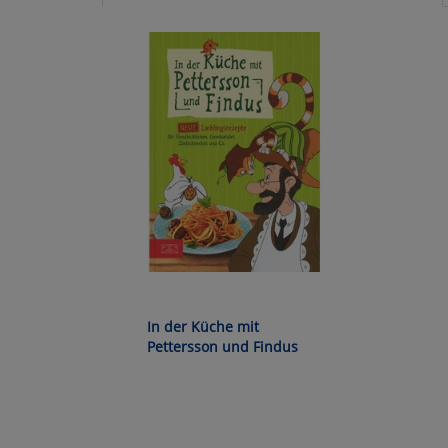
Ko
Wa
Pe
Ma
Um
In der Küche mit
Pettersson und Findus