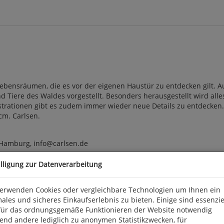
bensräumen, die es vor der eigenen Haustür zu entdecken gilt. Au
d Tiere des Waldes vorgestellt. Besonders herausgestellt wird a
llustrationen gibt es zudem immer wieder neue Details zu entdecke
 cm. Carlsen.
 Hamburg, info@carlsen.de
illigung zur Datenverarbeitung
verwenden Cookies oder vergleichbare Technologien um Ihnen ein
ales und sicheres Einkaufserlebnis zu bieten. Einige sind essenzie
für das ordnungsgemäße Funktionieren der Website notwendig
end andere lediglich zu anonymen Statistikzwecken, für