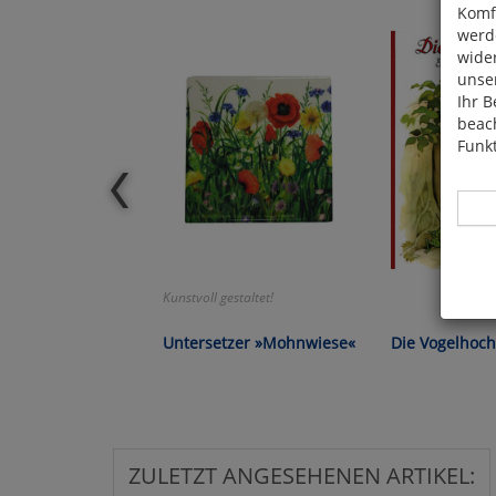
Komfo
werde
wide
unser
Ihr B
beach
Funkt
Kunstvoll gestaltet!
Hier 
Cook
Untersetzer »Mohnwiese«
Die Vogelhoch
fortg
nicht
Selbs
anpa
ZULETZT ANGESEHENEN ARTIKEL: