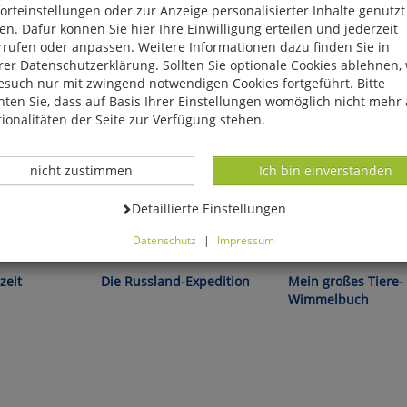
rteinstellungen oder zur Anzeige personalisierter Inhalte genutzt
n. Dafür können Sie hier Ihre Einwilligung erteilen und jederzeit
rrufen oder anpassen. Weitere Informationen dazu finden Sie in
er Datenschutzerklärung. Sollten Sie optionale Cookies ablehnen,
esuch nur mit zwingend notwendigen Cookies fortgeführt. Bitte
ten Sie, dass auf Basis Ihrer Einstellungen womöglich nicht mehr 
ionalitäten der Seite zur Verfügung stehen.
Datenverarbeitung -
Datenverarbeitung -
nicht zustimmen
Ich bin einverstanden
Datenverarbeitung -
Detaillierte Einstellungen
Datenschutz
|
Impressum
Alexander von Humboldt:
Christine Henkel:
können Sie alle optionalen Cookies einstellen. Sollten Sie optionale
ies ablehnen, wird Ihr Besuch nur mit zwingend notwendigen Cook
zeit
Die Russland-Expedition
Mein großes Tiere-
eführt. Bitte beachten Sie, dass auf Basis Ihrer Einstellungen womö
Wimmelbuch
 mehr alle Funktionalitäten der Seite zur Verfügung stehen.
tverständlich können Sie die Einstellungen jederzeit widerrufen o
ssen.