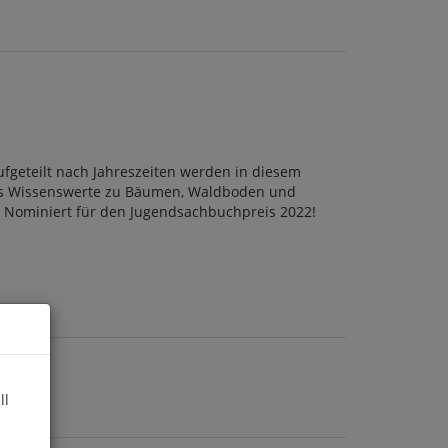
fgeteilt nach Jahreszeiten werden in diesem
lles Wissenswerte zu Bäumen, Waldboden und
n. Nominiert für den Jugendsachbuchpreis 2022!
ll