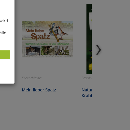
 wird
alle
Kroth/Maier:
Frank und Katrin Hecker:
ies
Mein lieber Spatz
Naturführer für Kinder:
glich
Krabbeltiere
der