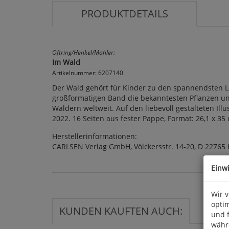
PRODUKTDETAILS
Oftring/Henkel/Mähler:
Im Wald
Artikelnummer: 6207140
Der Wald gehört für Kinder zu den spannendsten Le
großformatigen Band die bekanntesten Pflanzen un
Wäldern weltweit. Auf den liebevoll gestalteten I
2022. 16 Seiten aus fester Pappe, Format: 26,1 x 35
Herstellerinformationen:
CARLSEN Verlag GmbH, Völckersstr. 14-20, D 22765
Einw
Wir 
optim
KUNDEN KAUFTEN AUCH:
und 
währ