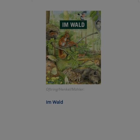
Ko
Wa
Pe
Ma
Um
Oftring/Henkel/Mähler:
Im Wald