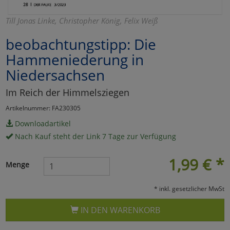
Marketing
Till Jonas Linke, Christopher König, Felix Weiß
beobachtungstipp: Die
Umfragetools
Hammeniederung in
Niedersachsen
Cookies
Alle Akzeptieren
Im Reich der Himmelsziegen
Cookies
Einstellungen speichern
Artikelnummer: FA230305
Downloadartikel
zu Haupptseite Zustimmun
zurück
Nach Kauf steht der Link 7 Tage zur Verfügung
1,99
€
*
Menge
* inkl. gesetzlicher MwSt
IN DEN WARENKORB