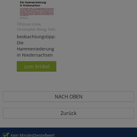
Till Jonas Linke,
Christopher König, Felix
Weiß
beobachtungstipp:
Die
Hammeniederung
in Niedersachsen
zum Artikel
NACH OBEN
Zurück
Kein Mindestbestellwert