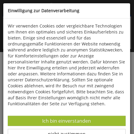
Kompletten Head der Seite überspringen
(06766) 903-200
oder (06766) 9323-960
Einwilligung zur Datenverarbeitung
Wir verwenden Cookies oder vergleichbare Technologien
um Ihnen ein optimales und sicheres Einkaufserlebnis zu
bieten. Einige sind essenziell und für das
ordnungsgemäße Funktionieren der Website notwendig
während andere lediglich zu anonymen Statistikzwecken,
für Komforteinstellungen oder zur Anzeige
personalisierter Inhalte genutzt werden. Dafür können Sie
Startseite
Bücher
Downloads
Zeitschriften
hier Ihre Einwilligung erteilen und jederzeit widerrufen
Der Falke
oder anpassen. Weitere Informationen dazu finden Sie in
unserer Datenschutzerklärung. Sollten Sie optionale
beobachtungstipp: Die Hammeniederung in
Cookies ablehnen, wird Ihr Besuch nur mit zwingend
Niedersachsen
notwendigen Cookies fortgeführt. Bitte beachten Sie, dass
auf Basis Ihrer Einstellungen womöglich nicht mehr alle
Funktionalitäten der Seite zur Verfügung stehen.
Datenverarbeitung -
Ich bin einverstanden
Datenverarbeitung -