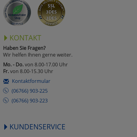
Marketing
Umfragetools
KONTAKT
Haben Sie Fragen?
Cookies
Alle Akzeptieren
Wir helfen Ihnen gerne weiter.
Cookies
Mo. - Do.
von 8.00-17.00 Uhr
Einstellungen speichern
Fr.
von 8.00-15.30 Uhr
zu Haupptseite Zustimmun
zurück
Kontaktformular
(06766) 903-225
(06766) 903-223
KUNDENSERVICE