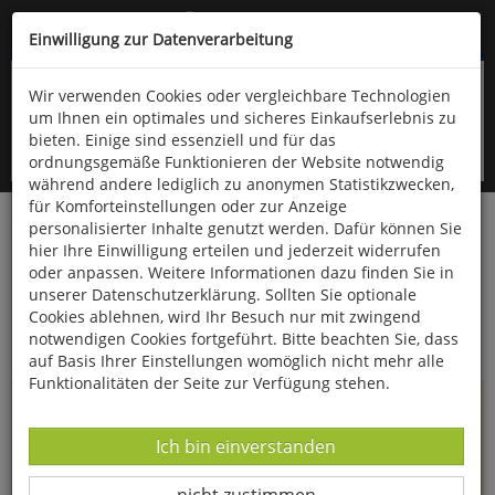
Kompletten Head der Seite überspringen
(06766) 903-200
oder (06766) 9323-960
Einwilligung zur Datenverarbeitung
Wir verwenden Cookies oder vergleichbare Technologien
um Ihnen ein optimales und sicheres Einkaufserlebnis zu
bieten. Einige sind essenziell und für das
ordnungsgemäße Funktionieren der Website notwendig
während andere lediglich zu anonymen Statistikzwecken,
für Komforteinstellungen oder zur Anzeige
personalisierter Inhalte genutzt werden. Dafür können Sie
Startseite
Informationen
hier Ihre Einwilligung erteilen und jederzeit widerrufen
oder anpassen. Weitere Informationen dazu finden Sie in
Uppps...
unserer Datenschutzerklärung. Sollten Sie optionale
Cookies ablehnen, wird Ihr Besuch nur mit zwingend
Sie sind weitergeleitet worden !
notwendigen Cookies fortgeführt. Bitte beachten Sie, dass
auf Basis Ihrer Einstellungen womöglich nicht mehr alle
Funktionalitäten der Seite zur Verfügung stehen.
Die Seite, das Produkt oder die Kategorie, die Sie versucht
haben zu öffnen, gibt es leider nicht mehr in unserem
Datenverarbeitung -
Ich bin einverstanden
Shop.
Datenverarbeitung -