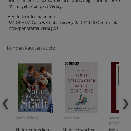
erforscht. 2011. 208 S., 105 farb. Abb., Reg., Format: 16,8 x
22 cm, geb. Compact Verlag.
Herstellerinformationen:
PANORAMA GmbH, Goldackerweg 2, D 61440 Oberursel,
info@panorama-verlag.de
Kunden kauften auch:
Bärbel Oftring:
Harry Nutt:
Knoepffler/Ha
(Hrsg.):
Natur entdecken
Mein schwacher
Menschen