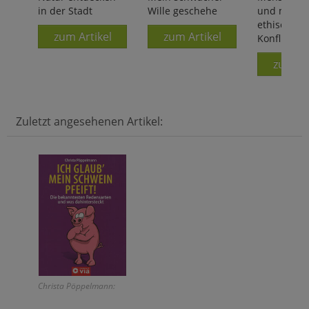
in der Stadt
Wille geschehe
und medizi
ethische
zum Artikel
zum Artikel
Konfliktfäll
zum Ar
Zuletzt angesehenen Artikel:
Christa Pöppelmann: