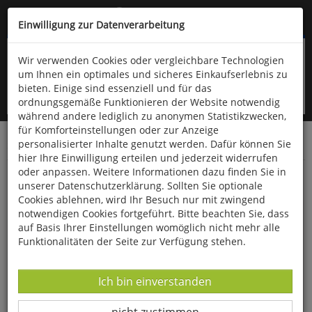
Kompletten Head der Seite überspringen
(06766) 903-200
oder (06766) 9323-960
Einwilligung zur Datenverarbeitung
Wir verwenden Cookies oder vergleichbare Technologien
um Ihnen ein optimales und sicheres Einkaufserlebnis zu
bieten. Einige sind essenziell und für das
ordnungsgemäße Funktionieren der Website notwendig
während andere lediglich zu anonymen Statistikzwecken,
für Komforteinstellungen oder zur Anzeige
personalisierter Inhalte genutzt werden. Dafür können Sie
Startseite
Bücher
Literatur
Sprachwissenschaften
hier Ihre Einwilligung erteilen und jederzeit widerrufen
oder anpassen. Weitere Informationen dazu finden Sie in
Ich glaub´ mein Schwein pfeift!
unserer Datenschutzerklärung. Sollten Sie optionale
Cookies ablehnen, wird Ihr Besuch nur mit zwingend
notwendigen Cookies fortgeführt. Bitte beachten Sie, dass
auf Basis Ihrer Einstellungen womöglich nicht mehr alle
Funktionalitäten der Seite zur Verfügung stehen.
Datenverarbeitung -
Ich bin einverstanden
Datenverarbeitung -