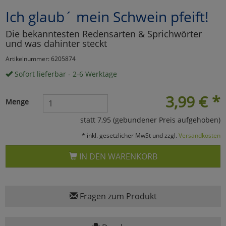
Ich glaub´ mein Schwein pfeift!
Marketing
Die bekanntesten Redensarten & Sprichwörter
und was dahinter steckt
Umfragetools
Artikelnummer: 6205874
Sofort lieferbar - 2-6 Werktage
Cookies
Alle Akzeptieren
3,99
€
*
Menge
Cookies
Einstellungen speichern
statt 7,95 (gebundener Preis aufgehoben)
zu Haupptseite Zustimmun
zurück
* inkl. gesetzlicher MwSt und zzgl.
Versandkosten
IN DEN WARENKORB
Fragen zum Produkt