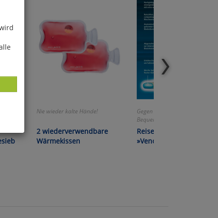
 wird
alle
e!
Nie wieder kalte Hände!
Gegen Thrombosegefahr!
Bequem und unauffällig!
2 wiederverwendbare
Reise-Stützstrümpfe
ies
esieb
Wärmekissen
»Veno-Stütz« 2er-Pack
glich
der