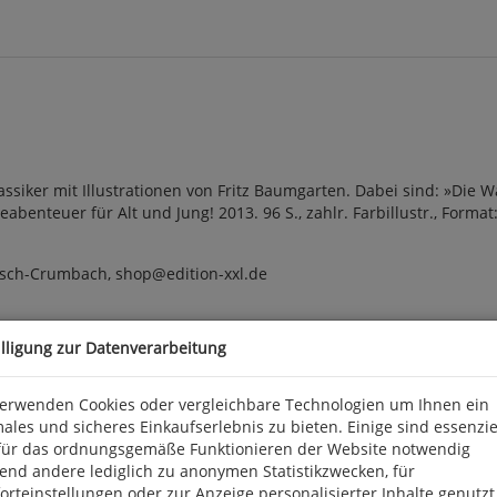
ssiker mit Illustrationen von Fritz Baumgarten. Dabei sind: »Die 
enteuer für Alt und Jung! 2013. 96 S., zahlr. Farbillustr., Format:
kisch-Crumbach, shop@edition-xxl.de
illigung zur Datenverarbeitung
verwenden Cookies oder vergleichbare Technologien um Ihnen ein
ales und sicheres Einkaufserlebnis zu bieten. Einige sind essenzie
für das ordnungsgemäße Funktionieren der Website notwendig
end andere lediglich zu anonymen Statistikzwecken, für
rteinstellungen oder zur Anzeige personalisierter Inhalte genutzt