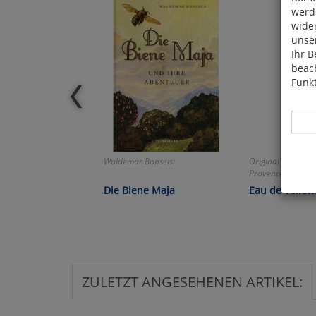
werde
wide
unser
Ihr B
beach
Funkt
Waldemar Bonsels:
Original aus dem
Provence!
Hier 
Die Biene Maja
Eau de Toilett
Cook
fortg
nicht
Selbs
anpa
ZULETZT ANGESEHENEN ARTIKEL:
Ko