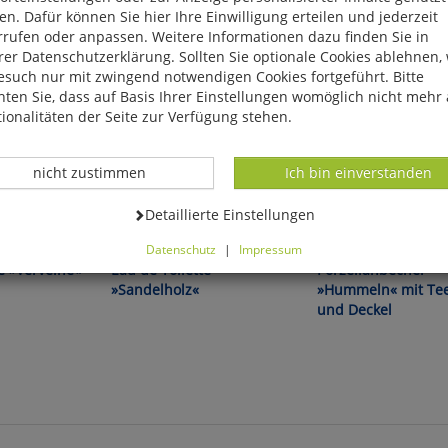
n. Dafür können Sie hier Ihre Einwilligung erteilen und jederzeit
rrufen oder anpassen. Weitere Informationen dazu finden Sie in
er Datenschutzerklärung. Sollten Sie optionale Cookies ablehnen,
esuch nur mit zwingend notwendigen Cookies fortgeführt. Bitte
ten Sie, dass auf Basis Ihrer Einstellungen womöglich nicht mehr 
ionalitäten der Seite zur Verfügung stehen.
Datenverarbeitung -
Datenverarbeitung -
nicht zustimmen
Ich bin einverstanden
Datenverarbeitung -
Detaillierte Einstellungen
 Herzen der
Original aus dem Herzen der
Für die entspannte Paus
Provence!
Datenschutz
|
Impressum
können Sie alle optionalen Cookies einstellen. Sollten Sie optionale
e »Verveine«
Eau de Toilette
Porzellanbecher
ies ablehnen, wird Ihr Besuch nur mit zwingend notwendigen Cook
»Sandelholz«
»Hummeln« mit Te
eführt. Bitte beachten Sie, dass auf Basis Ihrer Einstellungen womö
und Deckel
 mehr alle Funktionalitäten der Seite zur Verfügung stehen.
tverständlich können Sie die Einstellungen jederzeit widerrufen o
ssen.
mfortfunktionen