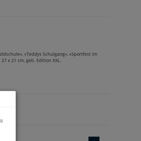
Waldschule«, »Teddys Schulgang«, »Sportfest im
 27 x 21 cm, geb. Edition XXL.
ll