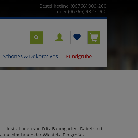
Bestellhotline: (06766) 903-200
oder (06766) 9323-960
Schönes & Dekoratives
Fundgrube
t Illustrationen von Fritz Baumgarten. Dabei sind:
« und »Im Lande der Wichtel«. Ein großes