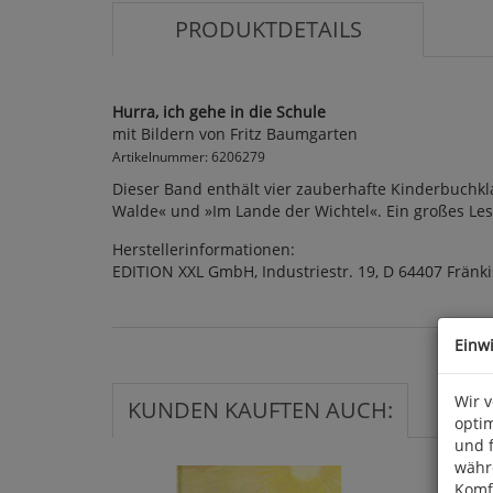
PRODUKTDETAILS
Hurra, ich gehe in die Schule
mit Bildern von Fritz Baumgarten
Artikelnummer: 6206279
Dieser Band enthält vier zauberhafte Kinderbuchkla
Walde« und »Im Lande der Wichtel«. Ein großes Leseab
Herstellerinformationen:
EDITION XXL GmbH, Industriestr. 19, D 64407 Frän
Einw
Wir 
KUNDEN KAUFTEN AUCH:
optim
und 
währ
Komfo