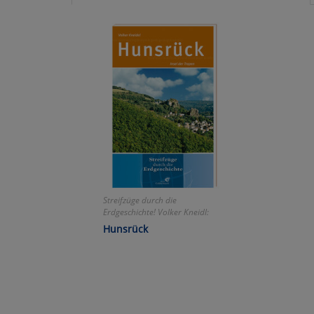
Ko
Wa
Pe
Ma
Um
Streifzüge durch die
Erdgeschichte! Volker Kneidl:
Hunsrück