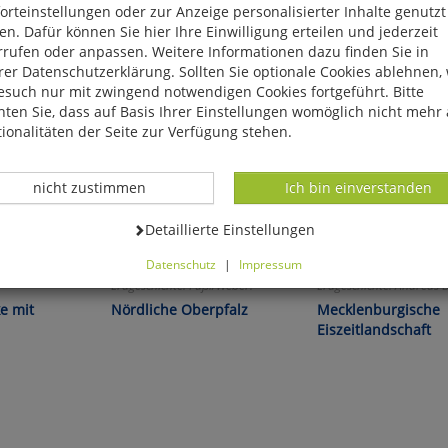
rteinstellungen oder zur Anzeige personalisierter Inhalte genutzt
n. Dafür können Sie hier Ihre Einwilligung erteilen und jederzeit
rrufen oder anpassen. Weitere Informationen dazu finden Sie in
er Datenschutzerklärung. Sollten Sie optionale Cookies ablehnen,
esuch nur mit zwingend notwendigen Cookies fortgeführt. Bitte
ten Sie, dass auf Basis Ihrer Einstellungen womöglich nicht mehr 
ionalitäten der Seite zur Verfügung stehen.
Datenverarbeitung -
Datenverarbeitung -
nicht zustimmen
Ich bin einverstanden
Datenverarbeitung -
Detaillierte Einstellungen
Datenschutz
|
Impressum
d maximal
Streifzüge durch die
Streifzüge durch die
können Sie alle optionalen Cookies einstellen. Sollten Sie optionale
Erdgeschichte! Füßl/Weber:
Erdgeschichte! Andreas 
ies ablehnen, wird Ihr Besuch nur mit zwingend notwendigen Cook
e mit
Nördliche Oberpfalz
Mecklenburgische
eführt. Bitte beachten Sie, dass auf Basis Ihrer Einstellungen womö
Eiszeitlandschaft
 mehr alle Funktionalitäten der Seite zur Verfügung stehen.
tverständlich können Sie die Einstellungen jederzeit widerrufen o
ssen.