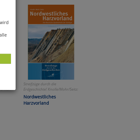
 wird
alle
Streifzüge durch die
Börner:
Erdgeschichte! Knolle/Mohr/Seitz:
ies
Nordwestliches
glich
Harzvorland
der