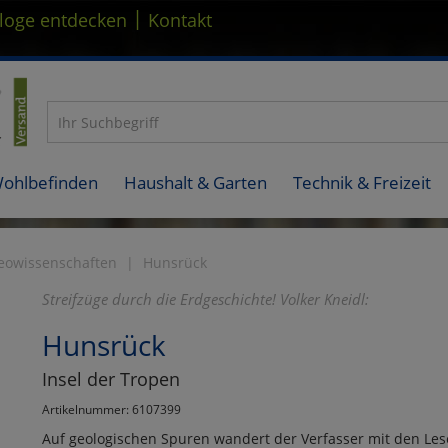
|
loge entdecken
Kontakt
Wohlbefinden
Haushalt & Garten
Technik & Freizeit
eowissenschaften
Hunsrück
Streifzüge durch die Erdgeschichte! Volker Kneidl:
Hunsrück
Insel der Tropen
Artikelnummer: 6107399
Auf geologischen Spuren wandert der Verfasser mit den Lese