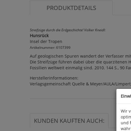
PRODUKTDETAILS
Streifzüge durch die Erdgeschichte! Volker Kneidl:
Hunsrück
Insel der Tropen
Artikelnummer: 6107399
Auf geologischen Spuren wandert der Verfasser mi
Die Streifzüge führen dabei über die quarzitenen 
Fossilien weltweit einmalig sind. 2010. 144 S., 90 Fa
Herstellerinformationen:
Verlagsgemeinschaft Quelle & Meyer/AULA/Limpert,
Einw
Wir 
optim
KUNDEN KAUFTEN AUCH:
und 
währ