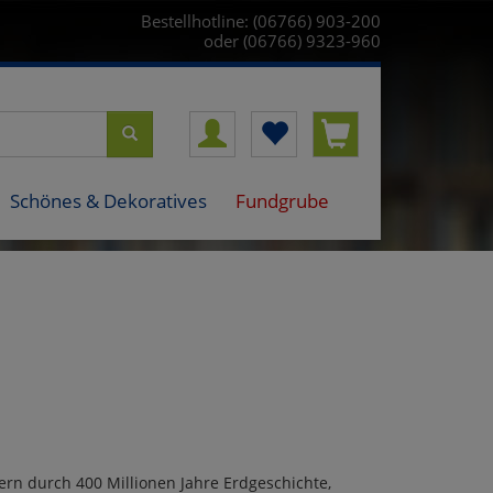
Bestellhotline: (06766) 903-200
oder (06766) 9323-960
Schönes & Dekoratives
Fundgrube
rn durch 400 Millionen Jahre Erdgeschichte,