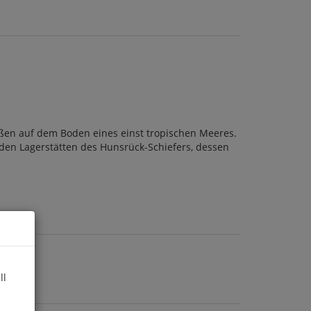
aßen auf dem Boden eines einst tropischen Meeres.
den Lagerstätten des Hunsrück-Schiefers, dessen
ll