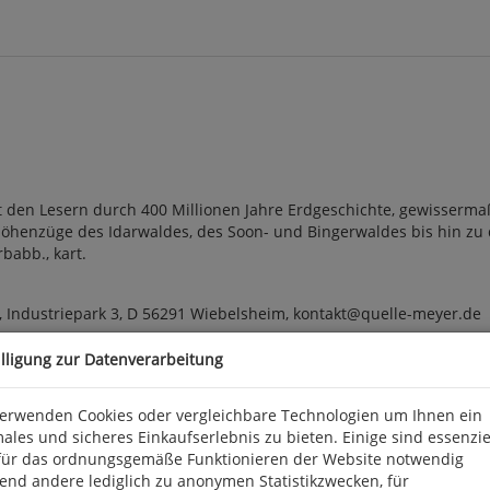
t den Lesern durch 400 Millionen Jahre Erdgeschichte, gewisserm
Höhenzüge des Idarwaldes, des Soon- und Bingerwaldes bis hin zu 
rbabb., kart.
 Industriepark 3, D 56291 Wiebelsheim, kontakt@quelle-meyer.de
illigung zur Datenverarbeitung
verwenden Cookies oder vergleichbare Technologien um Ihnen ein
ales und sicheres Einkaufserlebnis zu bieten. Einige sind essenzie
für das ordnungsgemäße Funktionieren der Website notwendig
end andere lediglich zu anonymen Statistikzwecken, für