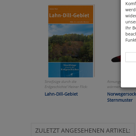
Komfo
werde
wide
unser
Ihr B
beach
Funkt
Streifzüge durch die
Atmungsaktiv un
Hier 
Erdgeschichte! Heiner Flick:
wärmend!
Cook
Lahn-Dill-Gebiet
Norwegersock
fortg
Sternmuster
nicht
Selbs
anpa
ZULETZT ANGESEHENEN ARTIKEL: