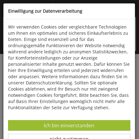
Kompletten Head der Seite überspringen
(06766) 903-200
oder (06766) 9323-960
Einwilligung zur Datenverarbeitung
Wir verwenden Cookies oder vergleichbare Technologien
um Ihnen ein optimales und sicheres Einkaufserlebnis zu
bieten. Einige sind essenziell und für das
ordnungsgemäße Funktionieren der Website notwendig
während andere lediglich zu anonymen Statistikzwecken,
für Komforteinstellungen oder zur Anzeige
personalisierter Inhalte genutzt werden. Dafür können Sie
Startseite
Bücher
Biologie allgemein
hier Ihre Einwilligung erteilen und jederzeit widerrufen
Haustiere & Nutztiere
oder anpassen. Weitere Informationen dazu finden Sie in
unserer Datenschutzerklärung. Sollten Sie optionale
Hundeverhalten
Cookies ablehnen, wird Ihr Besuch nur mit zwingend
notwendigen Cookies fortgeführt. Bitte beachten Sie, dass
auf Basis Ihrer Einstellungen womöglich nicht mehr alle
Funktionalitäten der Seite zur Verfügung stehen.
Datenverarbeitung -
Ich bin einverstanden
Datenverarbeitung -