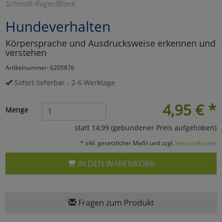
Schmidt-Röger/Blank:
Marketing
Hundeverhalten
Körpersprache und Ausdrucksweise erkennen und
Umfragetools
verstehen
Artikelnummer: 6205876
Cookies
Sofort lieferbar - 2-6 Werktage
Alle Akzeptieren
Cookies
4,95
€
*
Einstellungen speichern
Menge
zu Haupptseite Zustimmun
zurück
statt 14,99 (gebundener Preis aufgehoben)
* inkl. gesetzlicher MwSt und zzgl.
Versandkosten
IN DEN WARENKORB
Fragen zum Produkt