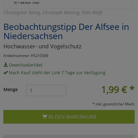
Marketing
Christopher König, Christoph Moning, Felix Weiß
Beobachtungstipp Der Alfsee in
Umfragetools
Niedersachsen
Hochwasser- und Vogelschutz
Cookies
Alle Akzeptieren
Artikelnummer: FA210306
Cookies
Einstellungen speichern
Downloadartikel
Nach Kauf steht der Link 7 Tage zur Verfügung
zu Haupptseite Zustimmun
zurück
1,99
€
*
Menge
* inkl. gesetzlicher MwSt
IN DEN WARENKORB