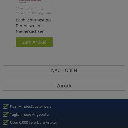
Christopher König,
Christoph Moning, Felix
Weiß
Beobachtungstipp
Der Alfsee in
Niedersachsen
zum Artikel
NACH OBEN
Zurück
Kein Mindestbestellwert
Täglich neue Angebote
Über 6.000 lieferbare Artikel