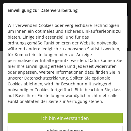
Kompletten Head der Seite überspringen
(06766) 903-200
oder (06766) 9323-960
Einwilligung zur Datenverarbeitung
Wir verwenden Cookies oder vergleichbare Technologien
um Ihnen ein optimales und sicheres Einkaufserlebnis zu
bieten. Einige sind essenziell und für das
ordnungsgemäße Funktionieren der Website notwendig
während andere lediglich zu anonymen Statistikzwecken,
für Komforteinstellungen oder zur Anzeige
personalisierter Inhalte genutzt werden. Dafür können Sie
Startseite
Bücher
Downloads
Zeitschriften
hier Ihre Einwilligung erteilen und jederzeit widerrufen
Der Falke
oder anpassen. Weitere Informationen dazu finden Sie in
unserer Datenschutzerklärung. Sollten Sie optionale
Beobachtungstipp Der Alfsee in
Cookies ablehnen, wird Ihr Besuch nur mit zwingend
Niedersachsen
notwendigen Cookies fortgeführt. Bitte beachten Sie, dass
auf Basis Ihrer Einstellungen womöglich nicht mehr alle
Funktionalitäten der Seite zur Verfügung stehen.
Datenverarbeitung -
Ich bin einverstanden
Datenverarbeitung -