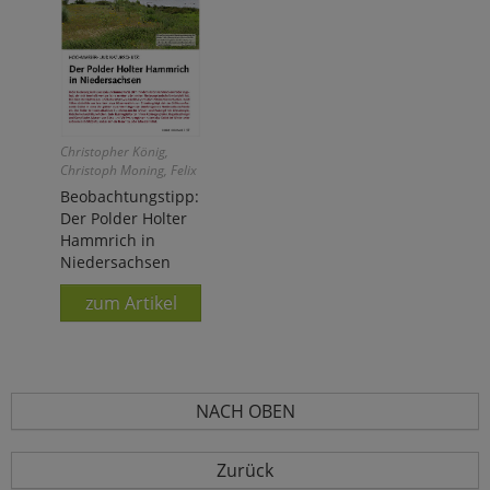
Christopher König,
Christoph Moning, Felix
Weiß
Beobachtungstipp:
Der Polder Holter
Hammrich in
Niedersachsen
zum Artikel
NACH OBEN
Zurück