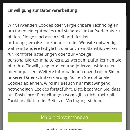
Kompletten Head der Seite überspringen
(06766) 903-200
oder (06766) 9323-960
Einwilligung zur Datenverarbeitung
Wir verwenden Cookies oder vergleichbare Technologien
um Ihnen ein optimales und sicheres Einkaufserlebnis zu
bieten. Einige sind essenziell und für das
ordnungsgemäße Funktionieren der Website notwendig
während andere lediglich zu anonymen Statistikzwecken,
für Komforteinstellungen oder zur Anzeige
personalisierter Inhalte genutzt werden. Dafür können Sie
Startseite
Bücher
Downloads
Zeitschriften
hier Ihre Einwilligung erteilen und jederzeit widerrufen
Der Falke
oder anpassen. Weitere Informationen dazu finden Sie in
unserer Datenschutzerklärung. Sollten Sie optionale
Beobachtungstipp: Der Polder Holter
Cookies ablehnen, wird Ihr Besuch nur mit zwingend
Hammrich in Niedersachsen
notwendigen Cookies fortgeführt. Bitte beachten Sie, dass
auf Basis Ihrer Einstellungen womöglich nicht mehr alle
Funktionalitäten der Seite zur Verfügung stehen.
Datenverarbeitung -
Ich bin einverstanden
Datenverarbeitung -