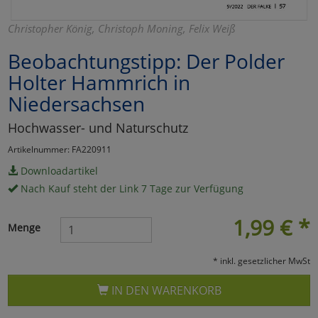
Marketing
Christopher König, Christoph Moning, Felix Weiß
Beobachtungstipp: Der Polder
Umfragetools
Holter Hammrich in
Niedersachsen
Cookies
Alle Akzeptieren
Hochwasser- und Naturschutz
Cookies
Einstellungen speichern
Artikelnummer: FA220911
Downloadartikel
zu Haupptseite Zustimmun
zurück
Nach Kauf steht der Link 7 Tage zur Verfügung
1,99
€
*
Menge
* inkl. gesetzlicher MwSt
IN DEN WARENKORB