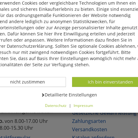
verwenden Cookies oder vergleichbare Technologien um Ihnen ein
eite, das Produkt oder die Kategorie, die Sie versucht haben zu öff
ales und sicheres Einkaufserlebnis zu bieten. Einige sind essenzie
für das ordnungsgemäße Funktionieren der Website notwendig
reuen uns, wenn Sie sich in unserem Onlineshop mit unseren attra
end andere lediglich zu anonymen Statistikzwecken, für
hen!
rteinstellungen oder zur Anzeige personalisierter Inhalte genutzt
n. Dafür können Sie hier Ihre Einwilligung erteilen und jederzeit
rrufen oder anpassen. Weitere Informationen dazu finden Sie in
er Datenschutzerklärung. Sollten Sie optionale Cookies ablehnen,
esuch nur mit zwingend notwendigen Cookies fortgeführt. Bitte
ten Sie, dass auf Basis Ihrer Einstellungen womöglich nicht mehr 
lich neue Angebote
Über 6.000 lieferbare Art
ionalitäten der Seite zur Verfügung stehen.
Datenverarbeitung -
Datenverarbeitung -
nicht zustimmen
Ich bin einverstanden
TAKT
KUNDENSERVICE
Datenverarbeitung -
Detaillierte Einstellungen
Sie Fragen?
Über uns
Datenschutz
|
Impressum
fen Ihnen gerne weiter.
können Sie alle optionalen Cookies einstellen. Sollten Sie optionale
Gesetzliche Gewährleistung
ies ablehnen, wird Ihr Besuch nur mit zwingend notwendigen Cook
o.
von 8.00-17.00 Uhr
Zahlungsarten
eführt. Bitte beachten Sie, dass auf Basis Ihrer Einstellungen womö
8.00-15.30 Uhr
Versandkosten
 mehr alle Funktionalitäten der Seite zur Verfügung stehen.
tverständlich können Sie die Einstellungen jederzeit widerrufen o
taktformular
Katalog anfordern