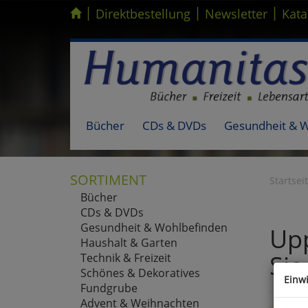
|
|
|
Kompletten Head der Seite überspringen
Direktbestellung
Newsletter
Kata
Bücher
CDs & DVDs
Gesundheit & 
SORTIMENT
Startsei
Bücher
CDs & DVDs
Gesundheit & Wohlbefinden
Upp
Haushalt & Garten
Sie
Technik & Freizeit
Schönes & Dekoratives
Einw
Fundgrube
Advent & Weihnachten