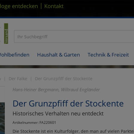
|
loge entdecken
Kontakt
Wohlbefinden
Haushalt & Garten
Technik & Freizeit
n
Der Falke
Der Grunzpfiff der Stockente
Hans-Heiner Bergmann, Wiltraud Engländer
Der Grunzpfiff der Stockente
Historisches Verhalten neu entdeckt
Artikelnummer: FA220601
Die Stockente ist ein Kulturfolger, den man auf vielen Park