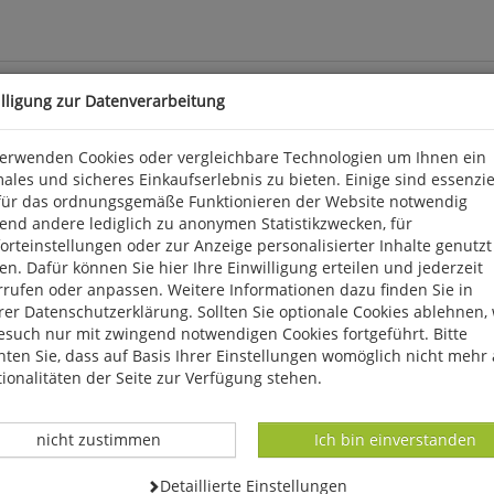
illigung zur Datenverarbeitung
verwenden Cookies oder vergleichbare Technologien um Ihnen ein
ales und sicheres Einkaufserlebnis zu bieten. Einige sind essenzie
für das ordnungsgemäße Funktionieren der Website notwendig
elen Parkteichen das ganze Jahr über aus der Nähe beobachten kann
end andere lediglich zu anonymen Statistikzwecken, für
erhalten der balzenden Erpel näher zu betrachten und zu verstehe
rteinstellungen oder zur Anzeige personalisierter Inhalte genutzt
hmen, Filme und Sonagramme, mehr über die Verhaltensabläufe au
n. Dafür können Sie hier Ihre Einwilligung erteilen und jederzeit
ge, die Verhaltensforscher wie Oskar Heinroth oder auch Konrad 
rrufen oder anpassen. Weitere Informationen dazu finden Sie in
kenswerten Namen Grunzpfiff trägt.
er Datenschutzerklärung. Sollten Sie optionale Cookies ablehnen,
esuch nur mit zwingend notwendigen Cookies fortgeführt. Bitte
ten Sie, dass auf Basis Ihrer Einstellungen womöglich nicht mehr 
ionalitäten der Seite zur Verfügung stehen.
Datenverarbeitung -
Datenverarbeitung -
nicht zustimmen
Ich bin einverstanden
Datenverarbeitung -
Detaillierte Einstellungen