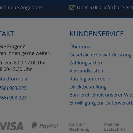
fragetools
lich neue Angebote
Über 6.000 lieferbare Art
Cookies
Cookies
Alle Akzeptieren
Einstellungen speichern
TAKT
KUNDENSERVICE
zu Haupptseite Zustimmung D
zurück
Sie Fragen?
Über uns
fen Ihnen gerne weiter.
Gesetzliche Gewährleistung
o.
von 8.00-17.00 Uhr
Zahlungsarten
8.00-15.30 Uhr
Versandkosten
taktformular
Katalog anfordern
Direktbestellung
766) 903-225
Barrierefreiheit unserer We
766) 903-223
Einwilligung zur Datenverar