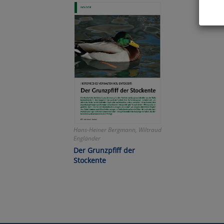
Hier 
Cook
fortg
nicht
Selbs
anpa
Ko
Hans-Heiner Bergmann, Wiltraud
Engländer
Wa
Der Grunzpfiff der
Pe
Stockente
Ma