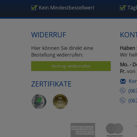
Um
Kein Mindestbestellwert
Täg
WIDERRUF
KON
Hier können Sie direkt eine
Haben 
Bestellung widerrufen:
Wir hel
Mo. - D
Vertrag widerrufen
Fr.
von 
Kon
ZERTIFIKATE
(06
(06