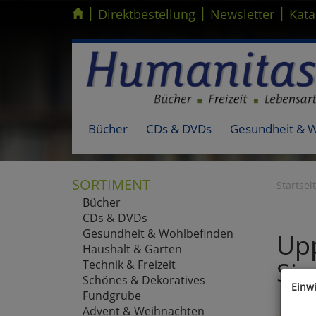
|
|
|
Kompletten Head der Seite überspringen
Direktbestellung
Newsletter
Kata
Bücher
CDs & DVDs
Gesundheit & 
SORTIMENT
Startsei
Bücher
CDs & DVDs
Gesundheit & Wohlbefinden
Upp
Haushalt & Garten
Sie
Technik & Freizeit
Schönes & Dekoratives
Einw
Fundgrube
Advent & Weihnachten