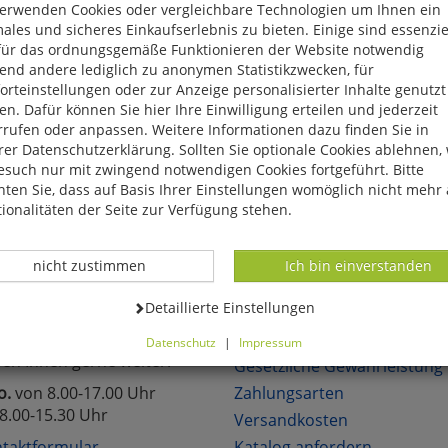
verwenden Cookies oder vergleichbare Technologien um Ihnen ein
eite, das Produkt oder die Kategorie, die Sie versucht haben zu öff
ales und sicheres Einkaufserlebnis zu bieten. Einige sind essenzie
für das ordnungsgemäße Funktionieren der Website notwendig
reuen uns, wenn Sie sich in unserem Onlineshop mit unseren attra
end andere lediglich zu anonymen Statistikzwecken, für
hen!
rteinstellungen oder zur Anzeige personalisierter Inhalte genutzt
n. Dafür können Sie hier Ihre Einwilligung erteilen und jederzeit
rrufen oder anpassen. Weitere Informationen dazu finden Sie in
er Datenschutzerklärung. Sollten Sie optionale Cookies ablehnen,
esuch nur mit zwingend notwendigen Cookies fortgeführt. Bitte
ten Sie, dass auf Basis Ihrer Einstellungen womöglich nicht mehr 
lich neue Angebote
Über 6.000 lieferbare Art
ionalitäten der Seite zur Verfügung stehen.
Datenverarbeitung -
Datenverarbeitung -
nicht zustimmen
Ich bin einverstanden
TAKT
KUNDENSERVICE
Datenverarbeitung -
Detaillierte Einstellungen
Sie Fragen?
Über uns
Datenschutz
|
Impressum
fen Ihnen gerne weiter.
können Sie alle optionalen Cookies einstellen. Sollten Sie optionale
Gesetzliche Gewährleistung
ies ablehnen, wird Ihr Besuch nur mit zwingend notwendigen Cook
o.
von 8.00-17.00 Uhr
Zahlungsarten
eführt. Bitte beachten Sie, dass auf Basis Ihrer Einstellungen womö
8.00-15.30 Uhr
Versandkosten
 mehr alle Funktionalitäten der Seite zur Verfügung stehen.
tverständlich können Sie die Einstellungen jederzeit widerrufen o
taktformular
Katalog anfordern