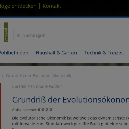
|
loge entdecken
Kontakt
Wohlbefinden
Haushalt & Garten
Technik & Freizeit
Grundriß der Evolutionsökonomik
Carsten Herrmann-Pillath:
Grundriß der Evolutionsökono
Artikelnummer: 6101218
Die evolutorische Ökonomik ist weltweit das dynamischste F
mittlerweile zum Standardwerk gereifte Buch gibt eine sehr 