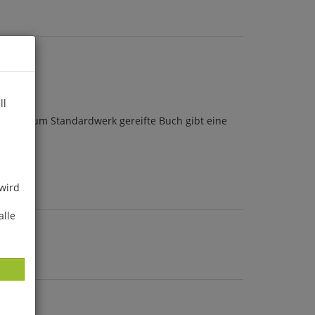
ll
rweile zum Standardwerk gereifte Buch gibt eine
 wird
alle