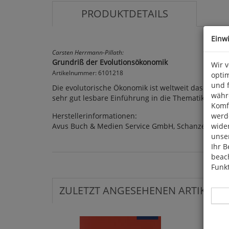
PRODUKTDETAILS
Einw
Carsten Herrmann-Pillath:
Grundriß der Evolutionsökonomik
Wir 
Artikelnummer: 6101218
optim
und 
Die evolutorische Ökonomik ist weltweit das dynam
währ
sehr gut lesbare Einführung in die Thematik. 2002. 49
Komfo
Herstellerinformationen:
werde
Avus Buch & Medien Service GmbH, Schanzenstr. 1
wide
unser
Ihr B
beach
Funkt
ZULETZT ANGESEHENEN ARTIKEL: