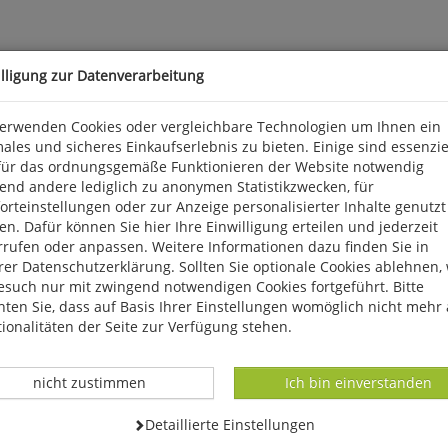
illigung zur Datenverarbeitung
verwenden Cookies oder vergleichbare Technologien um Ihnen ein
ales und sicheres Einkaufserlebnis zu bieten. Einige sind essenzie
für das ordnungsgemäße Funktionieren der Website notwendig
ischste Forschungsfeld der Wirtschaftswissenschaft. Dieses mittle
end andere lediglich zu anonymen Statistikzwecken, für
2 S., 40 s/w Abb., Lit., kart. Fink/UTB.
rteinstellungen oder zur Anzeige personalisierter Inhalte genutzt
n. Dafür können Sie hier Ihre Einwilligung erteilen und jederzeit
3, D 51063 Köln, info@avus-bm.de
rrufen oder anpassen. Weitere Informationen dazu finden Sie in
er Datenschutzerklärung. Sollten Sie optionale Cookies ablehnen,
esuch nur mit zwingend notwendigen Cookies fortgeführt. Bitte
ten Sie, dass auf Basis Ihrer Einstellungen womöglich nicht mehr 
ionalitäten der Seite zur Verfügung stehen.
Datenverarbeitung -
Datenverarbeitung -
nicht zustimmen
Ich bin einverstanden
Datenverarbeitung -
Detaillierte Einstellungen