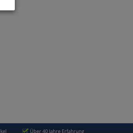
ies
glich
der
ikel
Über 40 Jahre Erfahrung