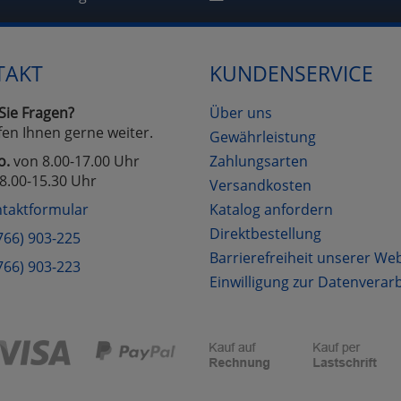
Cookies
Cookies
Alle Akzeptieren
Einstellungen speichern
TAKT
KUNDENSERVICE
zu Haupptseite Zustimmung D
zurück
Sie Fragen?
Über uns
fen Ihnen gerne weiter.
Gewährleistung
o.
von 8.00-17.00 Uhr
Zahlungsarten
8.00-15.30 Uhr
Versandkosten
taktformular
Katalog anfordern
Direktbestellung
766) 903-225
Barrierefreiheit unserer We
766) 903-223
Einwilligung zur Datenverar