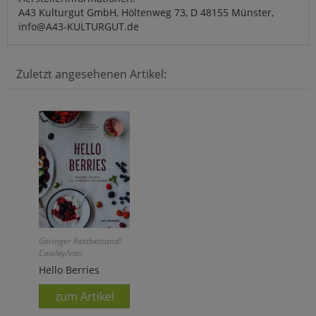
A43 Kulturgut GmbH, Höltenweg 73, D 48155 Münster,
info@A43-KULTURGUT.de
Zuletzt angesehenen Artikel:
Geringer Restbestand!
Cawley/van
Deelen/Schäper:
Hello Berries
zum Artikel