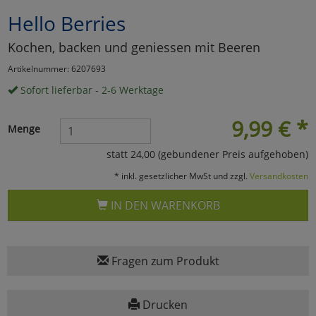
Hello Berries
Marketing
Kochen, backen und geniessen mit Beeren
Umfragetools
Artikelnummer: 6207693
Sofort lieferbar - 2-6 Werktage
Cookies
Alle Akzeptieren
9,99
€
*
Menge
Cookies
Einstellungen speichern
statt 24,00 (gebundener Preis aufgehoben)
* inkl. gesetzlicher MwSt und zzgl.
Versandkosten
zu Haupptseite Zustimmun
zurück
IN DEN WARENKORB
Fragen zum Produkt
Drucken