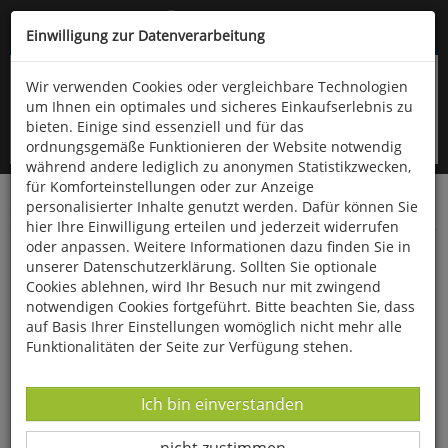
Kompletten Head der Seite überspringen
(06766) 903-200
oder (06766) 9323-960
Einwilligung zur Datenverarbeitung
Wir verwenden Cookies oder vergleichbare Technologien
um Ihnen ein optimales und sicheres Einkaufserlebnis zu
bieten. Einige sind essenziell und für das
ordnungsgemäße Funktionieren der Website notwendig
während andere lediglich zu anonymen Statistikzwecken,
für Komforteinstellungen oder zur Anzeige
personalisierter Inhalte genutzt werden. Dafür können Sie
Startseite
Bücher
Biologie allgemein
Botanik
hier Ihre Einwilligung erteilen und jederzeit widerrufen
oder anpassen. Weitere Informationen dazu finden Sie in
Heimische Giftpflanzen
unserer Datenschutzerklärung. Sollten Sie optionale
Cookies ablehnen, wird Ihr Besuch nur mit zwingend
notwendigen Cookies fortgeführt. Bitte beachten Sie, dass
auf Basis Ihrer Einstellungen womöglich nicht mehr alle
Funktionalitäten der Seite zur Verfügung stehen.
Datenverarbeitung -
Ich bin einverstanden
Datenverarbeitung -