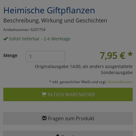
Heimische Giftpflanzen
Marketing
Beschreibung, Wirkung und Geschichten
Umfragetools
Artikelnummer: 6207754
Sofort lieferbar - 2-6 Werktage
Cookies
Alle Akzeptieren
7,95
€
*
Menge
Cookies
Einstellungen speichern
Originalausgabe 14,00, als anders ausgestattete
Sonderausgabe
zu Haupptseite Zustimmun
zurück
* inkl. gesetzlicher MwSt und zzgl.
Versandkosten
IN DEN WARENKORB
Fragen zum Produkt