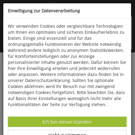
Kompletten Head der Seite überspringen
(06766) 903-200
oder (06766) 9323-960
Einwilligung zur Datenverarbeitung
Wir verwenden Cookies oder vergleichbare Technologien
um Ihnen ein optimales und sicheres Einkaufserlebnis zu
bieten. Einige sind essenziell und für das
ordnungsgemäße Funktionieren der Website notwendig
während andere lediglich zu anonymen Statistikzwecken,
für Komforteinstellungen oder zur Anzeige
personalisierter Inhalte genutzt werden. Dafür können Sie
Startseite
Bücher
Quelle & Meyer Verlag
Fauna
hier Ihre Einwilligung erteilen und jederzeit widerrufen
Bestimmungskarten
oder anpassen. Weitere Informationen dazu finden Sie in
unserer Datenschutzerklärung. Sollten Sie optionale
Heimische Fledermäuse und ihrewichtigsten
Cookies ablehnen, wird Ihr Besuch nur mit zwingend
Merkmale
notwendigen Cookies fortgeführt. Bitte beachten Sie, dass
auf Basis Ihrer Einstellungen womöglich nicht mehr alle
Funktionalitäten der Seite zur Verfügung stehen.
Datenverarbeitung -
Ich bin einverstanden
Datenverarbeitung -