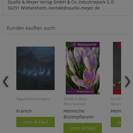
Quelle & Meyer Verlag GmbH & Co, Industriepark 3, D
56291 Wiebelsheim, kontakt@quelle-meyer.de
Kunden kauften auch:
Nigge/Schulze-Hagen:
Quelle & Meyer
Quelle & Mey
Naturquartett
Naturquartett
Kranich
Heimische
Heimische 
Blütenpflanzen
zum Artikel
zum Ar
zum Artikel