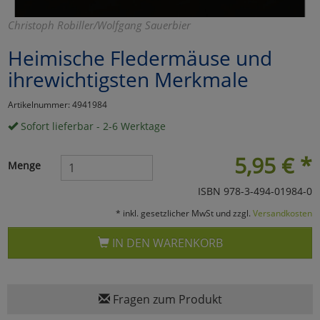
Marketing
Christoph Robiller/Wolfgang Sauerbier
Heimische Fledermäuse und
Umfragetools
ihrewichtigsten Merkmale
Artikelnummer: 4941984
Cookies
Alle Akzeptieren
Sofort lieferbar - 2-6 Werktage
Cookies
Einstellungen speichern
5,95
€
*
Menge
zu Haupptseite Zustimmun
zurück
ISBN 978-3-494-01984-0
* inkl. gesetzlicher MwSt und zzgl.
Versandkosten
IN DEN WARENKORB
Fragen zum Produkt