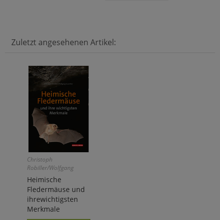
Zuletzt angesehenen Artikel:
Christoph
Robiller/Wolfgang
Sauerbier
Heimische
Fledermäuse und
ihrewichtigsten
Merkmale