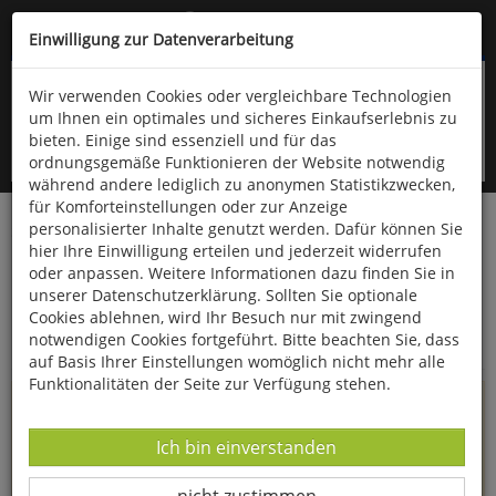
Kompletten Head der Seite überspringen
(06766) 903-200
oder (06766) 9323-960
Einwilligung zur Datenverarbeitung
Wir verwenden Cookies oder vergleichbare Technologien
um Ihnen ein optimales und sicheres Einkaufserlebnis zu
bieten. Einige sind essenziell und für das
ordnungsgemäße Funktionieren der Website notwendig
während andere lediglich zu anonymen Statistikzwecken,
für Komforteinstellungen oder zur Anzeige
personalisierter Inhalte genutzt werden. Dafür können Sie
Startseite
Informationen
hier Ihre Einwilligung erteilen und jederzeit widerrufen
oder anpassen. Weitere Informationen dazu finden Sie in
Uppps...
unserer Datenschutzerklärung. Sollten Sie optionale
Cookies ablehnen, wird Ihr Besuch nur mit zwingend
Sie sind weitergeleitet worden !
notwendigen Cookies fortgeführt. Bitte beachten Sie, dass
auf Basis Ihrer Einstellungen womöglich nicht mehr alle
Funktionalitäten der Seite zur Verfügung stehen.
Die Seite, das Produkt oder die Kategorie, die Sie versucht
haben zu öffnen, gibt es leider nicht mehr in unserem
Datenverarbeitung -
Ich bin einverstanden
Shop.
Datenverarbeitung -