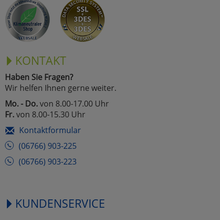
Marketing
Umfragetools
KONTAKT
Haben Sie Fragen?
Cookies
Alle Akzeptieren
Wir helfen Ihnen gerne weiter.
Cookies
Mo. - Do.
von 8.00-17.00 Uhr
Einstellungen speichern
Fr.
von 8.00-15.30 Uhr
zu Haupptseite Zustimmun
zurück
Kontaktformular
(06766) 903-225
(06766) 903-223
KUNDENSERVICE