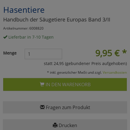
Hasentiere
Marketing
Handbuch der Säugetiere Europas Band 3/II
Umfragetools
Artikelnummer: 6008820
Lieferbar in 7-10 Tagen
Cookies
Alle Akzeptieren
9,95
€
*
Menge
Cookies
Einstellungen speichern
statt 24,95 (gebundener Preis aufgehoben)
* inkl. gesetzlicher MwSt und zzgl.
Versandkosten
zu Haupptseite Zustimmun
zurück
IN DEN WARENKORB
Fragen zum Produkt
Drucken