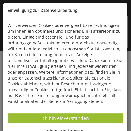
Kompletten Head der Seite überspringen
(06766) 903-200
oder (06766) 9323-960
Einwilligung zur Datenverarbeitung
Wir verwenden Cookies oder vergleichbare Technologien
um Ihnen ein optimales und sicheres Einkaufserlebnis zu
bieten. Einige sind essenziell und für das
ordnungsgemäße Funktionieren der Website notwendig
während andere lediglich zu anonymen Statistikzwecken,
für Komforteinstellungen oder zur Anzeige
personalisierter Inhalte genutzt werden. Dafür können Sie
Startseite
Bücher
Biologie allgemein
Zoologie
hier Ihre Einwilligung erteilen und jederzeit widerrufen
oder anpassen. Weitere Informationen dazu finden Sie in
Hasentiere
unserer Datenschutzerklärung. Sollten Sie optionale
Cookies ablehnen, wird Ihr Besuch nur mit zwingend
notwendigen Cookies fortgeführt. Bitte beachten Sie, dass
auf Basis Ihrer Einstellungen womöglich nicht mehr alle
Funktionalitäten der Seite zur Verfügung stehen.
Datenverarbeitung -
Ich bin einverstanden
Datenverarbeitung -