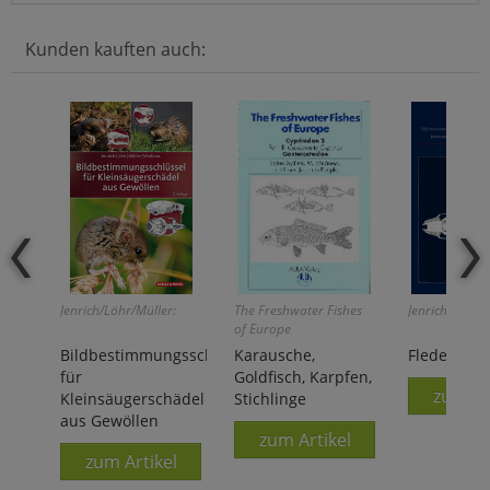
Kunden kauften auch:
Jenrich/Löhr/Müller:
The Freshwater Fishes
Jenrich/Löhr u.
of Europe
Bildbestimmungsschlüssel
Karausche,
Fledermäu
für
Goldfisch, Karpfen,
zum Ar
Kleinsäugerschädel
Stichlinge
aus Gewöllen
zum Artikel
zum Artikel