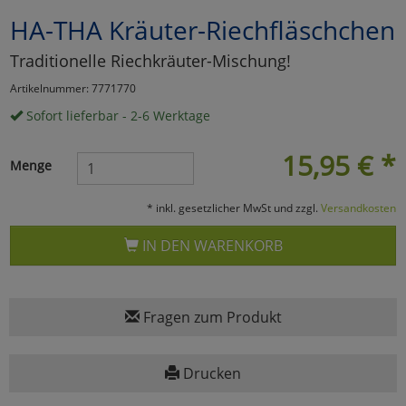
HA-THA Kräuter-Riechfläschchen
Marketing
Traditionelle Riechkräuter-Mischung!
Umfragetools
Artikelnummer: 7771770
Sofort lieferbar - 2-6 Werktage
Cookies
Alle Akzeptieren
15,95
€
*
Menge
Cookies
Einstellungen speichern
* inkl. gesetzlicher MwSt und zzgl.
Versandkosten
zu Haupptseite Zustimmun
zurück
IN DEN WARENKORB
Fragen zum Produkt
Drucken