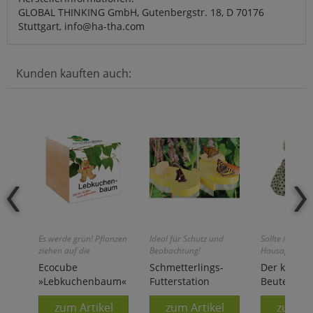
GLOBAL THINKING GmbH, Gutenbergstr. 18, D 70176
Stuttgart, info@ha-tha.com
Kunden kauften auch:
Es werde grün! Pflanzen
Ideal für Schutz und
Sollte in keine
ziehen auf die
Beobachtung!
Hausapotheke
einfachste Art!
Ecocube
Schmetterlings-
Der klassis
»Lebkuchenbaum«
Futterstation
Beutel
zum Artikel
zum Artikel
zum Ar