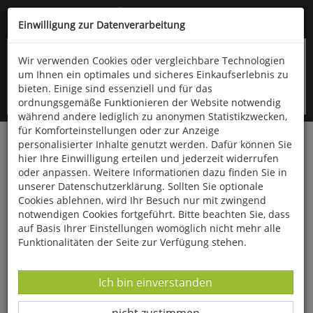
Kompletten Head der Seite überspringen
(06766) 903-200
oder (06766) 9323-960
Einwilligung zur Datenverarbeitung
Wir verwenden Cookies oder vergleichbare Technologien
um Ihnen ein optimales und sicheres Einkaufserlebnis zu
bieten. Einige sind essenziell und für das
ordnungsgemäße Funktionieren der Website notwendig
während andere lediglich zu anonymen Statistikzwecken,
für Komforteinstellungen oder zur Anzeige
personalisierter Inhalte genutzt werden. Dafür können Sie
Startseite
Gesundheit & Wohlbefinden
Diverses
hier Ihre Einwilligung erteilen und jederzeit widerrufen
oder anpassen. Weitere Informationen dazu finden Sie in
HA-THA Kräuter-Riechfläschchen
unserer Datenschutzerklärung. Sollten Sie optionale
Cookies ablehnen, wird Ihr Besuch nur mit zwingend
notwendigen Cookies fortgeführt. Bitte beachten Sie, dass
auf Basis Ihrer Einstellungen womöglich nicht mehr alle
Funktionalitäten der Seite zur Verfügung stehen.
Datenverarbeitung -
Ich bin einverstanden
Datenverarbeitung -