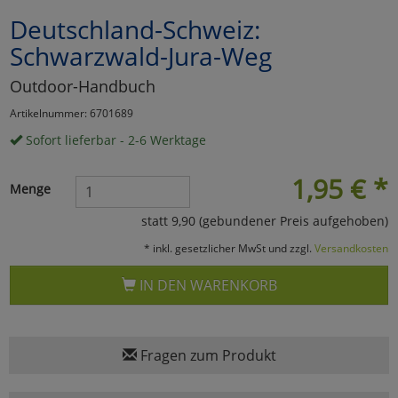
Deutschland-Schweiz:
Marketing
Schwarzwald-Jura-Weg
Umfragetools
Outdoor-Handbuch
Artikelnummer: 6701689
Sofort lieferbar - 2-6 Werktage
Cookies
Alle Akzeptieren
1,95
€
*
Cookies
Einstellungen speichern
Menge
statt 9,90 (gebundener Preis aufgehoben)
zu Haupptseite Zustimmun
zurück
* inkl. gesetzlicher MwSt und zzgl.
Versandkosten
IN DEN WARENKORB
Fragen zum Produkt