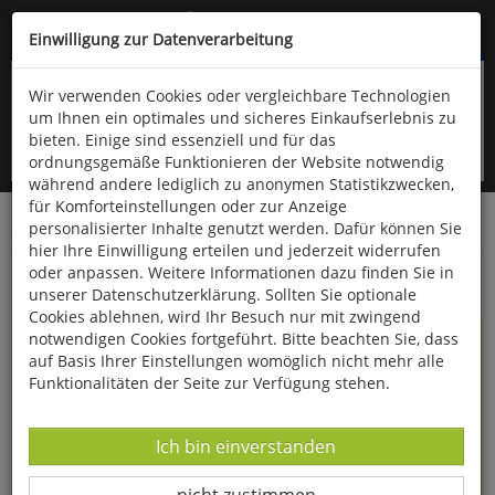
Kompletten Head der Seite überspringen
(06766) 903-200
oder (06766) 9323-960
Einwilligung zur Datenverarbeitung
Wir verwenden Cookies oder vergleichbare Technologien
um Ihnen ein optimales und sicheres Einkaufserlebnis zu
bieten. Einige sind essenziell und für das
ordnungsgemäße Funktionieren der Website notwendig
während andere lediglich zu anonymen Statistikzwecken,
für Komforteinstellungen oder zur Anzeige
personalisierter Inhalte genutzt werden. Dafür können Sie
Startseite
Bücher
Reisen & Länderkunde
hier Ihre Einwilligung erteilen und jederzeit widerrufen
oder anpassen. Weitere Informationen dazu finden Sie in
Deutschland-Schweiz: Schwarzwald-Jura-Weg
unserer Datenschutzerklärung. Sollten Sie optionale
Cookies ablehnen, wird Ihr Besuch nur mit zwingend
notwendigen Cookies fortgeführt. Bitte beachten Sie, dass
auf Basis Ihrer Einstellungen womöglich nicht mehr alle
Funktionalitäten der Seite zur Verfügung stehen.
Datenverarbeitung -
Ich bin einverstanden
Datenverarbeitung -