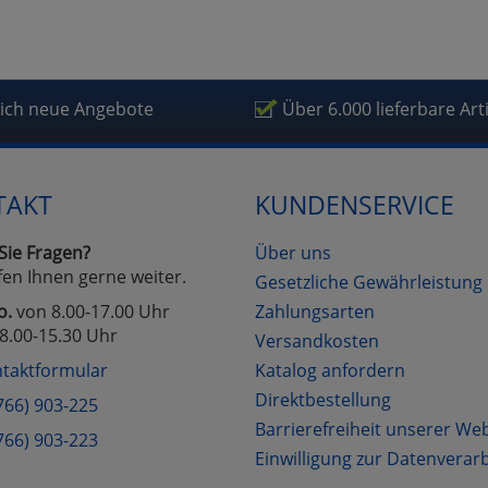
fragetools
lich neue Angebote
Über 6.000 lieferbare Art
Cookies
Cookies
Alle Akzeptieren
Einstellungen speichern
zu Haupptseite Zustimmung D
zurück
TAKT
KUNDENSERVICE
Sie Fragen?
Über uns
fen Ihnen gerne weiter.
Gesetzliche Gewährleistung
o.
von 8.00-17.00 Uhr
Zahlungsarten
8.00-15.30 Uhr
Versandkosten
taktformular
Katalog anfordern
Direktbestellung
766) 903-225
Barrierefreiheit unserer We
766) 903-223
Einwilligung zur Datenverar