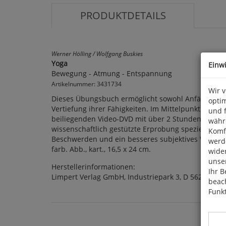
PRODUKTDETAILS
Werner Hölling / Wolfgang Buskies
Yoga
Einw
Bewegung - Atmung - Entspannung
Artikelnummer: 3431734
Wir 
Dieses Übungsbuch ermöglicht sowohl Anfängern ein
optim
Vertiefung ihrer Fähigkeiten. Im Mittelpunkt steh
und 
beiliegenden Video-DVD mit über 2 Stunden Spielz
währ
wissenschaftlich gestützte Erprobung speziell des
Komfo
Beschwerden und ein besseres subjektives Wohlbef
werde
farb. Abb., kart., 16,5 x 24 cm.
wide
unser
Herstellerinformationen:
Ihr B
Limpert Verlag GmbH, Industriepark 3, D 56291 Wi
beach
Funkt