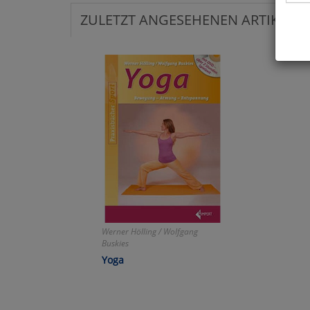
ZULETZT ANGESEHENEN ARTIKEL:
Hier 
Cook
fortg
nicht
Selbs
anpa
Ko
Wa
Werner Hölling / Wolfgang
Buskies
Pe
Yoga
Ma