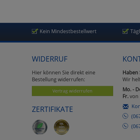
Um
Kein Mindestbestellwert
Täg
WIDERRUF
KON
Hier können Sie direkt eine
Haben 
Bestellung widerrufen:
Wir hel
Mo. - D
Vertrag widerrufen
Fr.
von 
Kon
ZERTIFIKATE
(06
(06