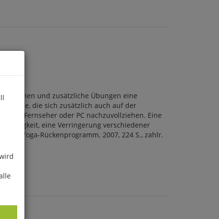
Variationen und zusätzliche Übungen eine
ll
rittene, die sich zusätzlich auch auf der
los am Fernseher oder PC nachzuvollziehen. Eine
ngsfähigkeit, eine Verringerung verschiedener
genes Yoga-Rückenprogramm. 2007, 224 S., zahlr.
 wird
alle