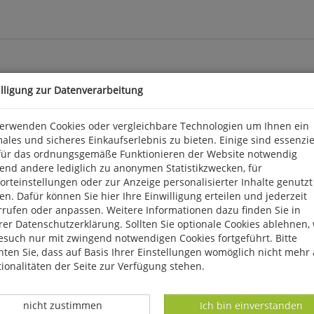
illigung zur Datenverarbeitung
verwenden Cookies oder vergleichbare Technologien um Ihnen ein
en Einstieg in die Yoga-Praxis als auch Fortgeschrittenen durch 
ales und sicheres Einkaufserlebnis zu bieten. Einige sind essenzie
en drei ausgewogene Übungsprogramme für Anfänger sowie Fortgesch
für das ordnungsgemäße Funktionieren der Website notwendig
eit befinden. Die korrekte Ausführung der Übungen ist daher mühe
end andere lediglich zu anonymen Statistikzwecken, für
 Yoga-Programms für Anfänger belegt eine höhere physische Leistu
rteinstellungen oder zur Anzeige personalisierter Inhalte genutzt
inden. Für Menschen mit Rückenproblemen bietet das Buch ein ei
n. Dafür können Sie hier Ihre Einwilligung erteilen und jederzeit
rrufen oder anpassen. Weitere Informationen dazu finden Sie in
er Datenschutzerklärung. Sollten Sie optionale Cookies ablehnen,
esuch nur mit zwingend notwendigen Cookies fortgeführt. Bitte
ebelsheim, kontakt@limpert.de
ten Sie, dass auf Basis Ihrer Einstellungen womöglich nicht mehr 
ionalitäten der Seite zur Verfügung stehen.
Datenverarbeitung -
Datenverarbeitung -
nicht zustimmen
Ich bin einverstanden