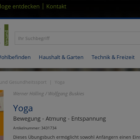
|
loge entdecken
Kontakt
Wohlbefinden
Haushalt & Garten
Technik & Freizeit
 und Gesundheitssport
Yoga
Werner Hölling / Wolfgang Buskies
Yoga
Bewegung - Atmung - Entspannung
Artikelnummer: 3431734
Dieses Übungsbuch ermöglicht sowohl Anfängern einen Einsti