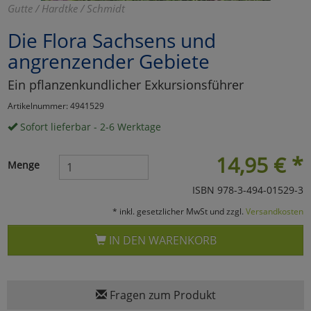
Gutte / Hardtke / Schmidt
Marketing
Die Flora Sachsens und
angrenzender Gebiete
Umfragetools
Ein pflanzenkundlicher Exkursionsführer
Artikelnummer: 4941529
Cookies
Alle Akzeptieren
Sofort lieferbar - 2-6 Werktage
Cookies
Einstellungen speichern
14,95
€
*
Menge
zu Haupptseite Zustimmun
zurück
ISBN 978-3-494-01529-3
* inkl. gesetzlicher MwSt und zzgl.
Versandkosten
IN DEN WARENKORB
Fragen zum Produkt