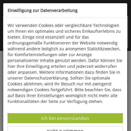
Kompletten Head der Seite überspringen
(06766) 903-200
oder (06766) 9323-960
Einwilligung zur Datenverarbeitung
Wir verwenden Cookies oder vergleichbare Technologien
um Ihnen ein optimales und sicheres Einkaufserlebnis zu
bieten. Einige sind essenziell und für das
ordnungsgemäße Funktionieren der Website notwendig
während andere lediglich zu anonymen Statistikzwecken,
für Komforteinstellungen oder zur Anzeige
personalisierter Inhalte genutzt werden. Dafür können Sie
Startseite
Bücher
Quelle & Meyer Verlag
Flora
hier Ihre Einwilligung erteilen und jederzeit widerrufen
Garten-, Nutz- und Zierpflanzen
oder anpassen. Weitere Informationen dazu finden Sie in
unserer Datenschutzerklärung. Sollten Sie optionale
Die Flora Sachsens und angrenzender Gebiete
Cookies ablehnen, wird Ihr Besuch nur mit zwingend
notwendigen Cookies fortgeführt. Bitte beachten Sie, dass
auf Basis Ihrer Einstellungen womöglich nicht mehr alle
Funktionalitäten der Seite zur Verfügung stehen.
Datenverarbeitung -
Ich bin einverstanden
Datenverarbeitung -