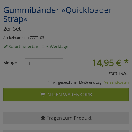
Gummibänder »Quickloader
Marketing
Strap«
Umfragetools
2er-Set
Artikelnummer: 7777103
Sofort lieferbar - 2-6 Werktage
Cookies
Alle Akzeptieren
14,95
€
*
Cookies
Einstellungen speichern
Menge
statt 19,95
zu Haupptseite Zustimmun
zurück
* inkl. gesetzlicher MwSt und zzgl.
Versandkosten
IN DEN WARENKORB
Fragen zum Produkt