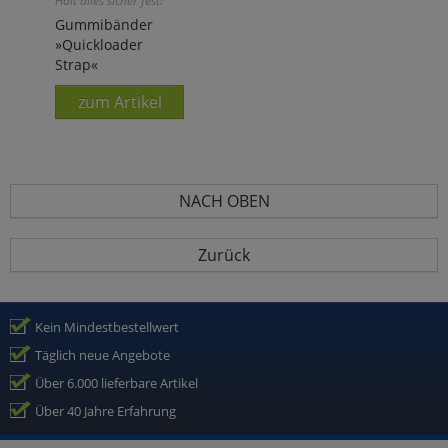
Hält alles sicher fest!
Gummibänder
»Quickloader
Strap«
zum Artikel
NACH OBEN
Zurück
Kein Mindestbestellwert
Täglich neue Angebote
Über 6.000 lieferbare Artikel
Über 40 Jahre Erfahrung