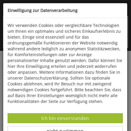
Kompletten Head der Seite überspringen
(06766) 903-200
oder (06766) 9323-960
Einwilligung zur Datenverarbeitung
Wir verwenden Cookies oder vergleichbare Technologien
um Ihnen ein optimales und sicheres Einkaufserlebnis zu
bieten. Einige sind essenziell und für das
ordnungsgemäße Funktionieren der Website notwendig
während andere lediglich zu anonymen Statistikzwecken,
für Komforteinstellungen oder zur Anzeige
personalisierter Inhalte genutzt werden. Dafür können Sie
Startseite
Haushalt & Garten
Garten
Diverses
hier Ihre Einwilligung erteilen und jederzeit widerrufen
oder anpassen. Weitere Informationen dazu finden Sie in
Gummibänder »Quickloader Strap«
unserer Datenschutzerklärung. Sollten Sie optionale
Cookies ablehnen, wird Ihr Besuch nur mit zwingend
notwendigen Cookies fortgeführt. Bitte beachten Sie, dass
auf Basis Ihrer Einstellungen womöglich nicht mehr alle
Funktionalitäten der Seite zur Verfügung stehen.
Datenverarbeitung -
Ich bin einverstanden
Datenverarbeitung -