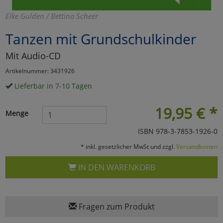
Marketing
Elke Gulden / Bettina Scheer
Tanzen mit Grundschulkinder
Umfragetools
Mit Audio-CD
Artikelnummer: 3431926
Cookies
Alle Akzeptieren
Lieferbar in 7-10 Tagen
Cookies
Einstellungen speichern
19,95
€
*
Menge
zu Haupptseite Zustimmun
zurück
ISBN 978-3-7853-1926-0
* inkl. gesetzlicher MwSt und zzgl.
Versandkosten
IN DEN WARENKORB
Fragen zum Produkt