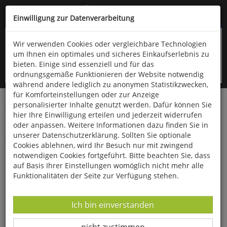
Kompletten Head der Seite überspringen
(06766) 903-200
oder (06766) 9323-960
Einwilligung zur Datenverarbeitung
Wir verwenden Cookies oder vergleichbare Technologien
um Ihnen ein optimales und sicheres Einkaufserlebnis zu
bieten. Einige sind essenziell und für das
ordnungsgemäße Funktionieren der Website notwendig
während andere lediglich zu anonymen Statistikzwecken,
für Komforteinstellungen oder zur Anzeige
personalisierter Inhalte genutzt werden. Dafür können Sie
Startseite
Bücher
Limpert Verlag
hier Ihre Einwilligung erteilen und jederzeit widerrufen
Kindergarten, Schule- und Vereinssport
oder anpassen. Weitere Informationen dazu finden Sie in
Turnen, Tanzen, Akrobatik
unserer Datenschutzerklärung. Sollten Sie optionale
Cookies ablehnen, wird Ihr Besuch nur mit zwingend
Tanzen mit Grundschulkinder
notwendigen Cookies fortgeführt. Bitte beachten Sie, dass
auf Basis Ihrer Einstellungen womöglich nicht mehr alle
Funktionalitäten der Seite zur Verfügung stehen.
Datenverarbeitung -
Ich bin einverstanden
Datenverarbeitung -