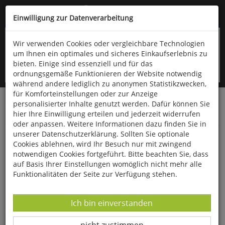
Kompletten Head der Seite überspringen
(06766) 903-200
oder (06766) 9323-960
Einwilligung zur Datenverarbeitung
Wir verwenden Cookies oder vergleichbare Technologien
um Ihnen ein optimales und sicheres Einkaufserlebnis zu
bieten. Einige sind essenziell und für das
ordnungsgemäße Funktionieren der Website notwendig
während andere lediglich zu anonymen Statistikzwecken,
für Komforteinstellungen oder zur Anzeige
personalisierter Inhalte genutzt werden. Dafür können Sie
Startseite
Bücher
Downloads
Zeitschriften
hier Ihre Einwilligung erteilen und jederzeit widerrufen
Der Falke
oder anpassen. Weitere Informationen dazu finden Sie in
unserer Datenschutzerklärung. Sollten Sie optionale
Rotmilan-Forschung in Deutschland
Cookies ablehnen, wird Ihr Besuch nur mit zwingend
notwendigen Cookies fortgeführt. Bitte beachten Sie, dass
auf Basis Ihrer Einstellungen womöglich nicht mehr alle
Funktionalitäten der Seite zur Verfügung stehen.
Datenverarbeitung -
Ich bin einverstanden
Datenverarbeitung -