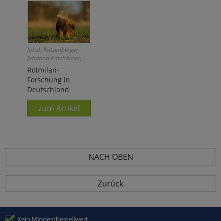
Jakob Katzenberger,
Johanna Karthäuser,
Johanna Serfling
Rotmilan-
Forschung in
Deutschland
zum Artikel
NACH OBEN
Zurück
Kein Mindestbestellwert