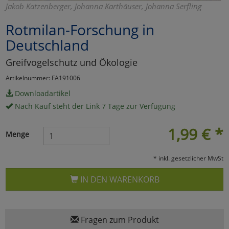
Jakob Katzenberger, Johanna Karthäuser, Johanna Serfling
Marketing
Rotmilan-Forschung in
Deutschland
Umfragetools
Greifvogelschutz und Ökologie
Artikelnummer: FA191006
Cookies
Alle Akzeptieren
Downloadartikel
Nach Kauf steht der Link 7 Tage zur Verfügung
Cookies
Einstellungen speichern
1,99
€
*
zu Haupptseite Zustimmun
zurück
Menge
* inkl. gesetzlicher MwSt
IN DEN WARENKORB
Fragen zum Produkt