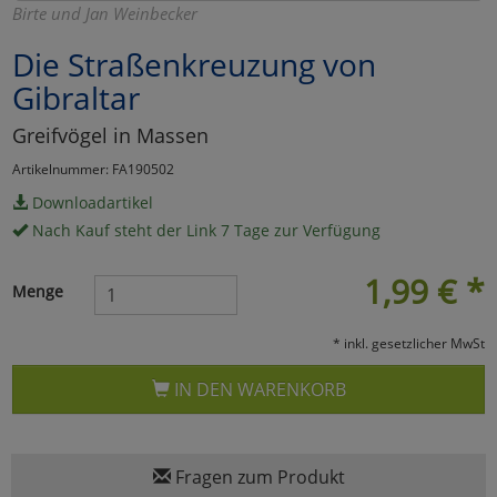
Birte und Jan Weinbecker
Marketing
Die Straßenkreuzung von
Gibraltar
Umfragetools
Greifvögel in Massen
Artikelnummer: FA190502
Cookies
Alle Akzeptieren
Downloadartikel
Nach Kauf steht der Link 7 Tage zur Verfügung
Cookies
Einstellungen speichern
1,99
€
*
zu Haupptseite Zustimmun
zurück
Menge
* inkl. gesetzlicher MwSt
IN DEN WARENKORB
Fragen zum Produkt