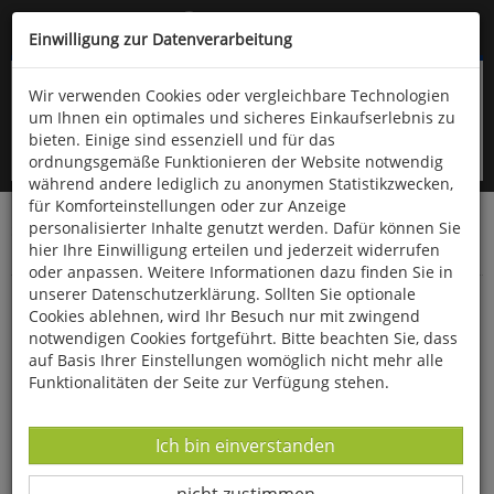
Kompletten Head der Seite überspringen
(06766) 903-200
oder (06766) 9323-960
Einwilligung zur Datenverarbeitung
Wir verwenden Cookies oder vergleichbare Technologien
um Ihnen ein optimales und sicheres Einkaufserlebnis zu
bieten. Einige sind essenziell und für das
ordnungsgemäße Funktionieren der Website notwendig
während andere lediglich zu anonymen Statistikzwecken,
für Komforteinstellungen oder zur Anzeige
personalisierter Inhalte genutzt werden. Dafür können Sie
Startseite
Bücher
Downloads
Zeitschriften
hier Ihre Einwilligung erteilen und jederzeit widerrufen
Der Falke
oder anpassen. Weitere Informationen dazu finden Sie in
unserer Datenschutzerklärung. Sollten Sie optionale
Die Straßenkreuzung von Gibraltar
Cookies ablehnen, wird Ihr Besuch nur mit zwingend
notwendigen Cookies fortgeführt. Bitte beachten Sie, dass
auf Basis Ihrer Einstellungen womöglich nicht mehr alle
Funktionalitäten der Seite zur Verfügung stehen.
Datenverarbeitung -
Ich bin einverstanden
Datenverarbeitung -