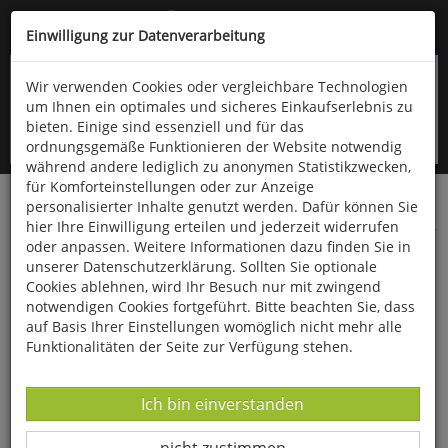
Kompletten Head der Seite überspringen
(06766) 903-200
oder (06766) 9323-960
Einwilligung zur Datenverarbeitung
Wir verwenden Cookies oder vergleichbare Technologien
um Ihnen ein optimales und sicheres Einkaufserlebnis zu
bieten. Einige sind essenziell und für das
ordnungsgemäße Funktionieren der Website notwendig
während andere lediglich zu anonymen Statistikzwecken,
für Komforteinstellungen oder zur Anzeige
personalisierter Inhalte genutzt werden. Dafür können Sie
Startseite
Bücher
Biologie allgemein
Ornithologie
hier Ihre Einwilligung erteilen und jederzeit widerrufen
oder anpassen. Weitere Informationen dazu finden Sie in
Grasmücken, Laubsänger, Goldhähnchen
unserer Datenschutzerklärung. Sollten Sie optionale
Cookies ablehnen, wird Ihr Besuch nur mit zwingend
notwendigen Cookies fortgeführt. Bitte beachten Sie, dass
auf Basis Ihrer Einstellungen womöglich nicht mehr alle
Funktionalitäten der Seite zur Verfügung stehen.
Datenverarbeitung -
Ich bin einverstanden
Datenverarbeitung -