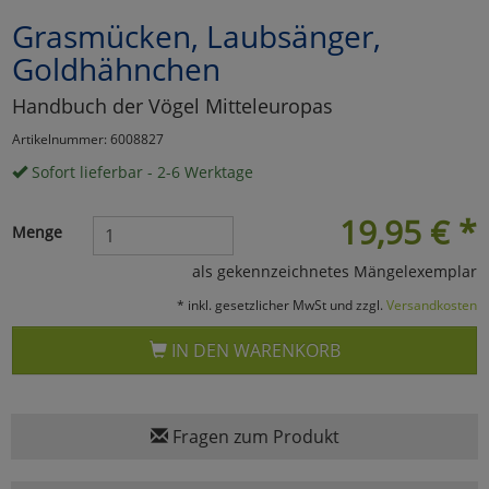
Grasmücken, Laubsänger,
Marketing
Goldhähnchen
Umfragetools
Handbuch der Vögel Mitteleuropas
Artikelnummer: 6008827
Sofort lieferbar - 2-6 Werktage
Cookies
Alle Akzeptieren
19,95
€
*
Cookies
Einstellungen speichern
Menge
als gekennzeichnetes Mängelexemplar
zu Haupptseite Zustimmun
zurück
* inkl. gesetzlicher MwSt und zzgl.
Versandkosten
IN DEN WARENKORB
Fragen zum Produkt