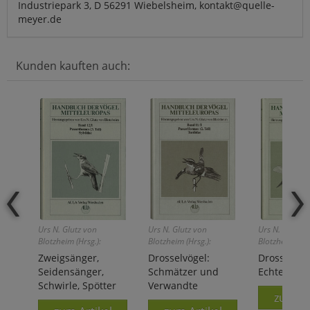
Industriepark 3, D 56291 Wiebelsheim, kontakt@quelle-
meyer.de
Kunden kauften auch:
Urs N. Glutz von
Urs N. Glutz von
Urs N. Glutz v
Blotzheim (Hrsg.):
Blotzheim (Hrsg.):
Blotzheim (Hrs
Zweigsänger,
Drosselvögel:
Drosselvög
Seidensänger,
Schmätzer und
Echte Dros
Schwirle, Spötter
Verwandte
zum Ar